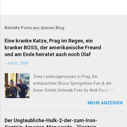
Beliebte Posts aus diesem Blog
Eine kranke Katze, Prag im Regen, ein
kranker BOSS, der amerikanische Freund
und am Ende heiratet auch noch Olaf
-
Juni 01, 2024
Zwei Leidensgenossen in Prag: Ein
enttäuschter Bruce Springsteen-Fan & der
brave Soldat Schwejk Foto by Andi Bauer Dieser
Blog hat die Geschichten von Olaf & Alan schon
MEHR ANZEIGEN
lange abgeschlossen. Unfassbare Ereignisse
innerhalb einer Woche verlangen jedoch eine
neuerliche Öffnung. Ergänzend darf erwähnt
Der Unglaubliche-Hulk-2-der-zum-Iron-
werden, dass Alan am Ende dieser