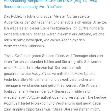
HD Smashing Pumpkins 08 CHERUB ROCK (Aug 14, 1993)
Record release party live - YouTube
Das Publikum tobte und sogar Meister Corgan zeigte
Augenblicke der Zufriedenheit und erlaubte sich einige Scherze.
Ich wage es an dieser Stelle festzuhalten. Ich durfte hunderte
Konzerte erleben, aber es waren maximal ein Dutzend, welche
mich derartig bewegten, wie dieser Abend mit den
zermatschten Kürbissen.
Taylor Swift
kann jedes Stadien füllen, weil Teenager sich von
ihren Texten verstanden fühlen und Sie als große Schwester
einen Platz in ihren Herzen hat. Der vermeintlich
geschlechtslose
Harry Styles
vermittelt mit Make Up und
Federboa allen Minderheiten und sexuell verunsicherten
Teenagern verstanden und gefühlt zu werden. Alle Anderen
(gebrochenen) Herzen der 30+ Generation fühlen sich
wiederum bei
Coldplay
aufgehoben und verstanden. Die heutige
Popmusik bietet Projektion und Verständnis und gerät dabei
zum simplen Opportunismus. "Diese Stars verstehen mich",