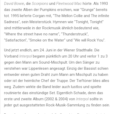
David Bowie
, die
Scorpions
und
Fleetwood Mac
hörte. Als 1993
das zweite Alben der Pumpkins erschien, war "Grunge" bereits
tot. 1995 lieferte Corgan mit, "The Mellon Collie and The infinite
Sadness", sein Meisterstück. Hymnen wie "Tonight, Tonight"
sind mittlerweile in der Rockmusik ähnlich bedeutend wie,
"Where the street have no name", "Thunderstruck",
"Satisfaction", "Smoke on the Water" und "We will Rock You".
Und jetzt endlich, am 24. Juni in der Wiener Stadthalle. Die
Vorband
Interpol
begann pünktlich um 20 Uhr und verlor 1 zu 3
gegen den Mann am Sound-Mischpult. Um den Sänger zu
verstehen war Lippenlesen angesagt. Einzig der Bassist schien
entweder einen guten Draht zum Mann am Mischpult zu haben
oder ist der heimliche Chef der Truppe. Der Tieftöner blies alles
weg. Zudem wirkte die Band leider auch lustlos und spielte
routinierte das einstündige Set. Eigentlich Schade, denn das
erste und zweite Album (2002 & 2004) von
Interpol
sollte in
jeder gut ausgestatteten Rock-Musik-Sammlung zu finden sein.