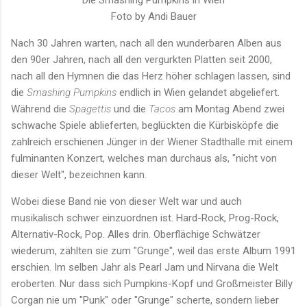
Die Smashing Pumpkins in Wien
Foto by Andi Bauer
Nach 30 Jahren warten, nach all den wunderbaren Alben aus
den 90er Jahren, nach all den vergurkten Platten seit 2000,
nach all den Hymnen die das Herz höher schlagen lassen, sind
die
Smashing Pumpkins
endlich in Wien gelandet abgeliefert.
Während die
Spagettis
und die
Tacos
am Montag Abend zwei
schwache Spiele ablieferten, beglückten die Kürbisköpfe die
zahlreich erschienen Jünger in der Wiener Stadthalle mit einem
fulminanten Konzert, welches man durchaus als, "nicht von
dieser Welt", bezeichnen kann.
Wobei diese Band nie von dieser Welt war und auch
musikalisch schwer einzuordnen ist. Hard-Rock, Prog-Rock,
Alternativ-Rock, Pop. Alles drin. Oberflächige Schwätzer
wiederum, zählten sie zum "Grunge", weil das erste Album 1991
erschien. Im selben Jahr als Pearl Jam und Nirvana die Welt
eroberten. Nur dass sich Pumpkins-Kopf und Großmeister Billy
Corgan nie um "Punk" oder "Grunge" scherte, sondern lieber