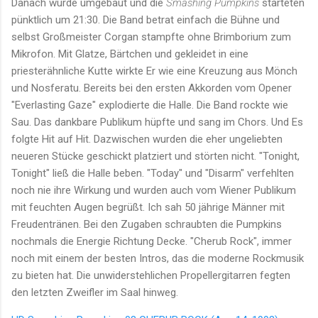
Danach wurde umgebaut und die
Smashing Pumpkins
starteten
pünktlich um 21:30. Die Band betrat einfach die Bühne und
selbst Großmeister Corgan stampfte ohne Brimborium zum
Mikrofon. Mit Glatze, Bärtchen und gekleidet in eine
priesterähnliche Kutte wirkte Er wie eine Kreuzung aus Mönch
und Nosferatu. Bereits bei den ersten Akkorden vom Opener
"Everlasting Gaze" explodierte die Halle. Die Band rockte wie
Sau. Das dankbare Publikum hüpfte und sang im Chors. Und Es
folgte Hit auf Hit. Dazwischen wurden die eher ungeliebten
neueren Stücke geschickt platziert und störten nicht. "Tonight,
Tonight" ließ die Halle beben. "Today" und "Disarm" verfehlten
noch nie ihre Wirkung und wurden auch vom Wiener Publikum
mit feuchten Augen begrüßt. Ich sah 50 jährige Männer mit
Freudentränen. Bei den Zugaben schraubten die Pumpkins
nochmals die Energie Richtung Decke. "Cherub Rock", immer
noch mit einem der besten Intros, das die moderne Rockmusik
zu bieten hat. Die unwiderstehlichen Propellergitarren fegten
den letzten Zweifler im Saal hinweg.