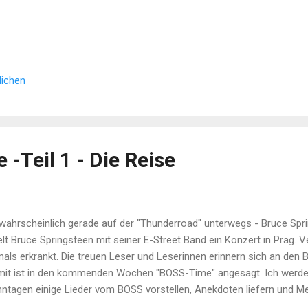
lichen
 -Teil 1 - Die Reise
 wahrscheinlich gerade auf der "Thunderroad" unterwegs - Bruce Spr
elt Bruce Springsteen mit seiner E-Street Band ein Konzert in Prag.
als erkrankt. Die treuen Leser und Leserinnen erinnern sich an den B
it ist in den kommenden Wochen "BOSS-Time" angesagt. Ich werd
ntagen einige Lieder vom BOSS vorstellen, Anekdoten liefern und 
er und Leserinnen, die sich sogar nicht für Herrn Springsteen interess