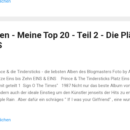
lichen
e junge noch unbekannte irische Band, ihre aktuelle Single vorstellen
erval Act at Dublin Eurovision 1988 - YouTube Ein junger Sänger voller
etschendes Saxophon, ein rollendes Klavier und eine Band aus ehem
 Video Beseelt wie Furios. An diesem Abend spiel...
en - Meine Top 20 - Teil 2 - Die Pl
S
nce & die Tindersticks - die liebsten Alben des Blogmasters Foto by A
tze Eins bis Zehn EINS & EINS Prince & The Tindersticks Platz Eins
it geteilt 1 Sign O The Times" 1987 Nicht nur das beste Album von
dern auch der ideale Einstieg um den Künstler jenseits der Hits zu e
ple Rain . Aber dafür ein schräges " If I was your Girlfriend" , eine 
ker ein mininmalistisches Sign O The Times . Rock, Soul, Jazz, Blue
rzuckert mit POP. Der Mann konnte ALLES und hat es hier vorgeführt.
lichen
e The Place Of Your Man (Official Music Video) 1 Tindersticks Fir
te Debüt Album der Musikgeschichte und immer noch aus der Zeit ge