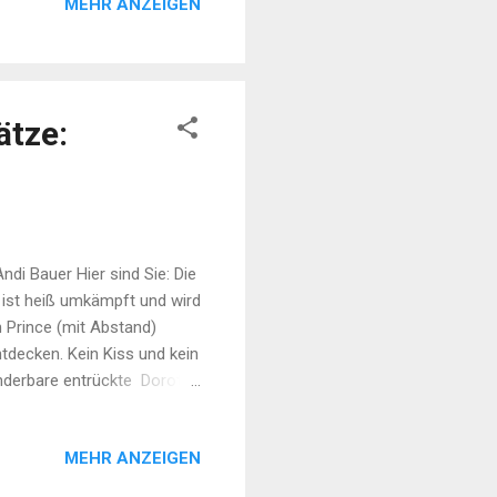
MEHR ANZEIGEN
. (31) Hothouse Flowers
 Leidenschaft, ein
aligen Straßenmusikanten.
ätze:
ndi Bauer Hier sind Sie: Die
 ist heiß umkämpft und wird
 Prince (mit Abstand)
ntdecken. Kein Kiss und kein
wunderbare entrückte Dorothy
s, Country und Funk
 Prince - I Could Never
MEHR ANZEIGEN
st Album 1993 Für mich das
fallen. Sechs schottische