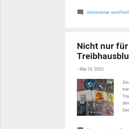
Blo
Kommentar veröffent
hof
Mus
den
Ame
Nicht nur fü
Treibhausbl
-
Mai 10, 2025
Zeu
tra
Tra
den
Gas
gen
war