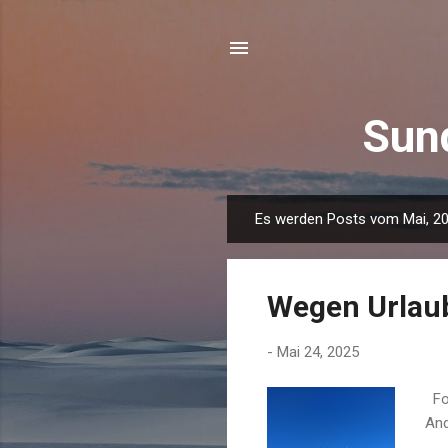
Sun
Es werden Posts vom Mai, 20
P
o
s
Wegen Urlau
t
s
-
Mai 24, 2025
Fot
And