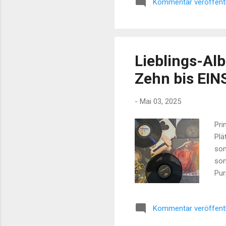
Kommentar veröffent
ein
Int
qui
Ein
Lieblings-Alb
Zehn bis EIN
-
Mai 03, 2025
Pri
Plä
som
son
Pur
Par
übe
Kommentar veröffent
Tak
bes