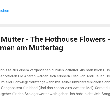
g-Pause. Erst ab 22.6. werden wieder andere Themen hier behandelt. F
lichen
fentlich noch da sind, hoffe ich durch die kommenden Beiträge einige
ik von Bruce Springsteen zu liefern. Ich werde die Beiträge vier Th
 Liedern von Bruce Springsteen immer wieder auftauchen. Die Reise, 
rica TEIL 1 THUNDERROAD - Bruce...
r Mütter - The Hothouse Flowers 
umen am Muttertag
gnisse aus einem vergangenen dunklen Zeitalter. Als man noch CD
nsportieren Die Älteren werden sich erinnern Foto von Andi Bauer Jo
um aller Schwiegermütter gewann mit seiner unwiderstehlichen Sch
 Songcontest für Irland (Und das schon zum zweiten Mal). Somit dur
tgeber für den Schlagerwettbewerb geben. Ich habe nicht viele Son
au Diesen zufällig und er hat mich aus den Schuhen gehaut. Nicht 
 zum schnarchfad, sondern wegen dem "Vorprogramm". Da Irland de