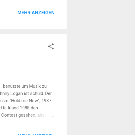
ür alle Anderen, die jetzt
MEHR ANZEIGEN
 neue Einblicke in die
emen unterordnen, welche in
die Liebe, die Freunde und
-
s, benützte um Musik zu
hnny Logan ist schuld. Der
nulze "Hold me Now", 1987
fte Irland 1988 den
g Contest gesehen, aber
wegen dem Wettbewerb, der
r Gastgeber war, durfte