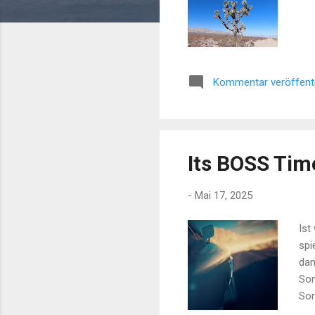
Kommentar veröffent
Its BOSS Time
-
Mai 17, 2025
Ist
spi
dam
Som
Son
Les