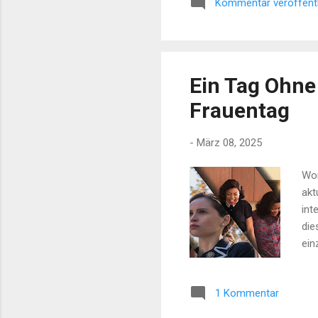
Kommentar veröffent
Ein Tag Ohne
Frauentag
-
März 08, 2025
Wom
akt
int
die
ein
von
Bar
1 Kommentar
Sow
kri