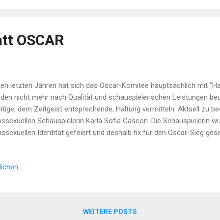
en Tag. Die Doku berichtet darüber und zeigt die Folgen. Mittlerweile gi
..
tt OSCAR
den letzten Jahren hat sich das Oscar-Komitee hauptsächlich mit "Ha
den nicht mehr nach Qualität und schauspielerischen Leistungen beur
htige, dem Zeitgeist entsprechende, Haltung vermitteln. Aktuell zu b
nssexuellen Schauspielerin Karla Sofia Cascon. Die Schauspielerin wu
nssexuellen Identität gefeiert und deshalb fix für den Oscar-Sieg geset
dammt, aufgrund ihrer sexistischen, rassistischen und unappetitlich
 damit wohl nicht mehr möglich. Die schauspielerische Leistung sch
lichen
le gespielt zu haben. Die Oscars werden in diesen Tagen für die polit
rgeben. Darum wendet sich der Blogmaster wieder vermehrt dem "P
chossen das Oscar-Kino auszulassen. Bis man sich in Hollywood wi
innt die Filme nach Qualität, abs...
WEITERE POSTS