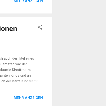
MEHR ANZEIGEN
tionen
h auch der Titel eines
Am Samstag war der
ktuelle Kinofilme zu
uchten Kinos und an
h der vierte Kinoauftritt
er nötigen Portion Romantik.
hits der letzten Jahre.
MEHR ANZEIGEN
die (männlichen) Manager
alle Frauen in Island für