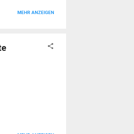
 letzten Jahren
MEHR ANZEIGEN
lichen Situation nicht mehr
lange an seinem Leben
e am 19. März seinen 70sten
te