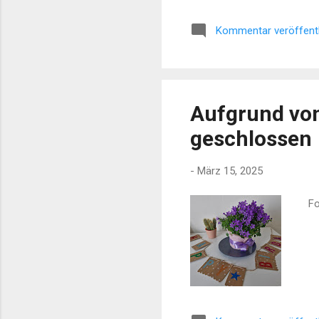
Wah
Kommentar veröffent
ver
mög
erf
Geb
Aufgrund von
geschlossen
-
März 15, 2025
Fot