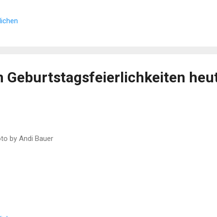
l von kurzen Auftritten in schlechten Filmen, welche die Fans in den
lichen
wunderten und irritierten. Hauptrollen waren aufgrund der gesundheit
lich. Der heutige Beitrag ist kein Nachruf - möge Bruce sich noch 
reuen - sondern, vielmehr eine Feier seiner Filme. Denn Bruce feiert
urtstag. Hier ist ein Blick auf seine schönsten, besten u...
 Geburtstagsfeierlichkeiten heu
o by Andi Bauer