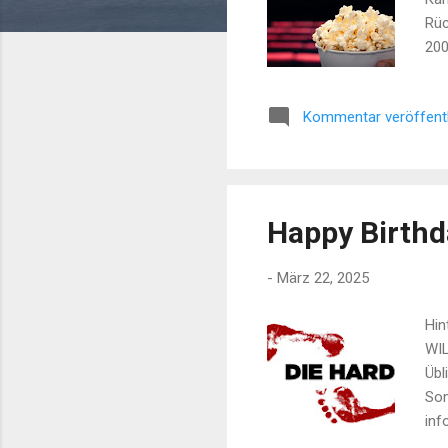
Rü
20
(Br
Kommentar veröffent
Happy Birthd
-
März 22, 2025
Hin
WIL
Übl
Som
inf
an 