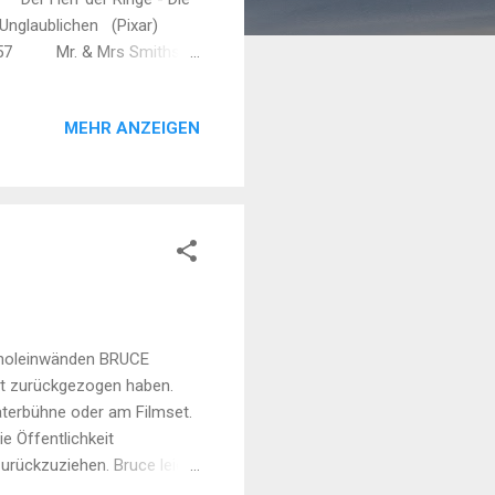
laublichen (Pixar)
004 57 Mr. & Mrs Smiths
MEHR ANZEIGEN
Kinoleinwänden BRUCE
ft zurückgezogen haben.
aterbühne oder am Filmset.
e Öffentlichkeit
zurückzuziehen. Bruce leidet
ken. Dies erklärte auch die