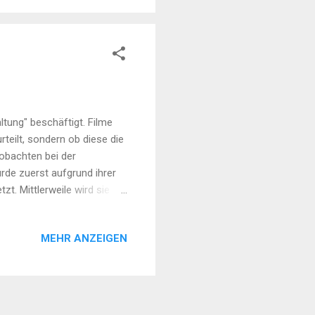
lt Island als jenes Land in
ltung" beschäftigt. Filme
teilt, sondern ob diese die
eobachten bei der
rde zuerst aufgrund ihrer
zt. Mittlerweile wird sie
en Tweets. Der Oscar-Sieg
eint vom Anfang an keine
MEHR ANZEIGEN
isch korrekte Haltung
opcorn-Kino" zu und hat
eder beruhigt hat und