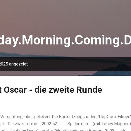
Direkt zum Hauptbereich
day.Morning.Coming.
025 angezeigt.
t Oscar - die zweite Runde
 Verspätung, aber geliefert. Die Fortsetzung zu den "PopCorn-Fi
nge - Die zwei Türme 2002 52 Spiderman (mit Tobey Magu
ibik (Johnny Depp`s erster "Fluch" bleibt sein Bester 2003 55 