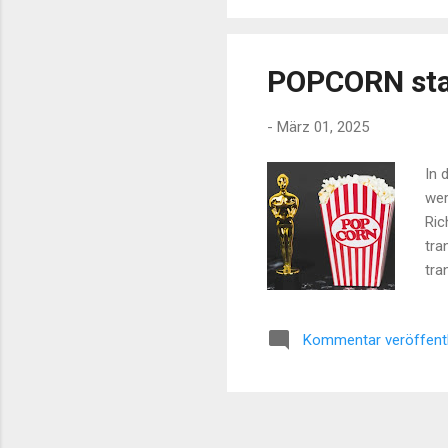
ein
Eur.
POPCORN sta
-
März 01, 2025
In 
wer
Ric
tra
tra
ver
ist
Kommentar veröffent
Rol
übe
bes
beg