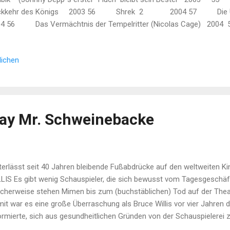
ckkehr des Königs 2003 56 Shrek 2 2004 57 Die Ung
04 56 Das Vermächtnis der Tempelritter (Nicolas Cage) 2
ad & Angelina) 2005 58 ...
lichen
ay Mr. Schweinebacke
terlässt seit 40 Jahren bleibende Fußabdrücke auf den weltweiten 
LIS Es gibt wenig Schauspieler, die sich bewusst vom Tagesgeschä
icherweise stehen Mimen bis zum (buchstäblichen) Tod auf der The
it war es eine große Überraschung als Bruce Willis vor vier Jahren di
ormierte, sich aus gesundheitlichen Gründen von der Schauspielerei 
einer besonderen Art der Demenz und kann sich keine Texte mehr mer