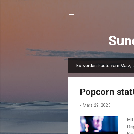
Sun
Es werden Posts vom März, 2
P
o
s
Popcorn stat
t
s
-
März 29, 2025
Mit
Ri
Kar