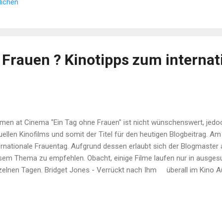
lichen
 Frauen ? Kinotipps zum interna
en at Cinema "Ein Tag ohne Frauen" ist nicht wünschenswert, jedoc
uellen Kinofilms und somit der Titel für den heutigen Blogbeitrag. 
ernationale Frauentag. Aufgrund dessen erlaubt sich der Blogmaster a
sem Thema zu empfehlen. Obacht, einige Filme laufen nur in ausges
zelnen Tagen. Bridget Jones - Verrückt nach Ihm überall im Kino Auc
 Bridget ist sehenswert. Kluger britischer Humor mit Tiefgang und d
bie nur heute im Wiener Admiral-Kino Einer der erfolgreichsten Kino
ohl für "Mädchen", wie auch für Feministinnen ist alles dabei. Und 
egen ihr Fett ab. Ein Tag ohne Frauen Seit 6.3. im Kino 1975 streikten 