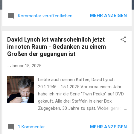
spielen seit über 60 Jahren konsequent in
Blues watenden Rock, die Beatles brachten
MEHR ANZEIGEN
Kommentar veröffentlichen
dem POP das Fliegen bei und The Who -
waren laut. Und dann kamen Led Zeppelin
und machten den Sack zu. Danach gab es
David Lynch ist wahrscheinlich jetzt
nicht mehr viel zu sagen, wenn es um Rock-
im roten Raum - Gedanken zu einem
Musik geht. Die ersten vielen Alben der Band
Großen der gegangen ist
bilden den Kanon, an der sich die Rock-Musik
bis heute abarbeiten muss. Denn da ist
-
Januar 18, 2025
bereits alles drin. Led Zeppelin I - 1969 -
Blues Rock Led Zeppelin - Good Times Bad
Liebte auch seinen Kaffee, David Lynch
Times (Official Audio) Led Zeppelin II - 1969
20.1.1946 - 15.1.2025 Vor circa einem Jahr
- Hard Rock Led Zeppelin - Whole Lotta Love
habe ich mir die Serie "Twin Peaks" auf DVD
(Official Audio) Led Zeppelin III - 1970 - Folk
gekauft. Alle drei Staffeln in einer Box.
Rock Led Zeppelin - Immigrant Song (Official
Zugegeben, 30 Jahre zu spät. Wobei gerade
Audio) Led Zeppelin IV - 1971 - Rock Rock
bei dieser Serie Zeit keine Rolle spielen
Led Zeppelin - Stairway To Heaven (Official
sollte. Surreal zwischen Zeit und Raum
Audio) Natürlich kamen auch nach Led
MEHR ANZEIGEN
1 Kommentar
tänzelnd, erzählt die Serie die Geschichte
Zeppelin viele Bands, welche...