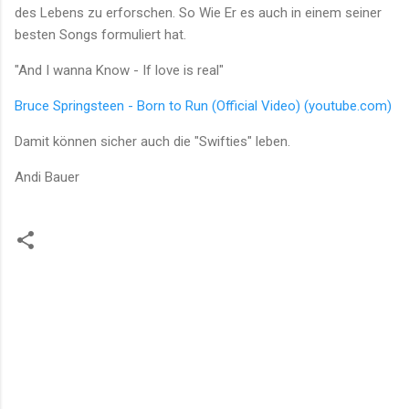
des Lebens zu erforschen. So Wie Er es auch in einem seiner
besten Songs formuliert hat.
"And I wanna Know - If love is real"
Bruce Springsteen - Born to Run (Official Video) (youtube.com)
Damit können sicher auch die "Swifties" leben.
Andi Bauer
K
o
m
m
e