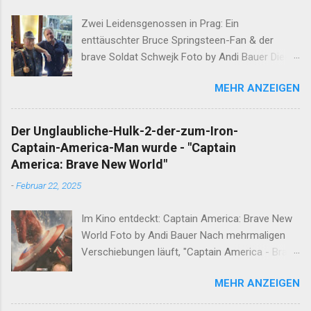
Zwei Leidensgenossen in Prag: Ein
enttäuschter Bruce Springsteen-Fan & der
brave Soldat Schwejk Foto by Andi Bauer Dieser
Blog hat die Geschichten von Olaf & Alan schon
MEHR ANZEIGEN
lange abgeschlossen. Unfassbare Ereignisse
innerhalb einer Woche verlangen jedoch eine
neuerliche Öffnung. Ergänzend darf erwähnt
Der Unglaubliche-Hulk-2-der-zum-Iron-
werden, dass Alan am Ende dieser
Captain-America-Man wurde - "Captain
Wahnsinnswoche seine Frau Mutter anrief. Er
America: Brave New World"
erzählte Ihr in aller Ruhe was ihm in dieser
-
Februar 22, 2025
Woche widerfahren ist. Nachdem sich die Gute
nach einem minutenlangen Lachkrampf wieder
Im Kino entdeckt: Captain America: Brave New
eingekriegt hat, sagte Sie den entscheidenden
World Foto by Andi Bauer Nach mehrmaligen
Satz: "Das musst du aufschreiben" Nun, ein
Verschiebungen läuft, "Captain America - Brave
guter Sohn tut das, was seine Mutter ihm sagt.
New World", endlich in den Kinos. Lohnt sich der
Hier ist Sie, die Geschichte dieser Woche. Und
MEHR ANZEIGEN
Film? Es folgt eine ausführliche Analyse. Was
solltet Ihr liebe Leser und Leserinnen am
der Film sein will - Eine Fortsetzung zu den
Wahrheitsgehalt dieser Worte zweifeln, fragt