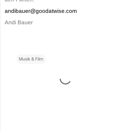
andibauer@goodatwise.com
Andi Bauer
Musik & Film
K
o
m
m
e
n
t
a