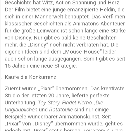
Geschichte hat Witz, Action Spannung und Herz.
Der Film bietet eine junge emanzipierte Heldin, die
sich in einer Männerwelt behauptet. Das Verfilmen
klassischer Geschichten als Animatons-Abenteuer
für die große Leinwand ist schon lange eine Stärke
von Disney. Nur gibt es bald keine Geschichten
mehr, die „Disney“ noch nicht verbraten hat. Die
eigenen Ideen sind dem „Mouse-House“ leider
auch schon lange ausgegangen. Somit gibt es seit
15 Jahren eine neue Strategie.
.
Kaufe die Konkurrenz
Zuerst wurde „Pixar“ übernommen. Das kreativste
Studio der letzten 20 Jahre, lieferte perfekte
Unterhaltung.
Toy Story, Findet Nemo, „Die
Unglaublichen
und
Ratatoulie
sind nur einige
Beispiele wunderbarer Animationskunst. Seit
„Pixar“ von „Disney“ übernommen wurde, geht es
jedoch mit „Pixar“ stetig bergab.
Toy Story 4, Cars