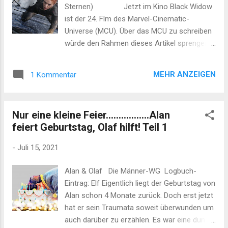
in One Day". Prince drückt gleichermaßen
Sternen) Jetzt im Kino Black Widow
seine Liebe zur USA, wie auch die dortigen
ist der 24. Flm des Marvel-Cinematic-
Missstände und seine Hoffnung für diese
Universe (MCU). Über das MCU zu schreiben
großartige, wie auch zerrissene Nation aus.
würde den Rahmen dieses Artikel sprengen.
America ist eines seiner besten (der wenig
Dennoch ist es hilfreich zu wissen dass
bekannten) Stücke. Unschlagbar ist die
Black Widow in das MCU eingebunden ist.
Maxiversion die 22 Minuten läuft. In Tagen
MEHR ANZEIGEN
1 Kommentar
Eine Filmreihe, die ein größeren Ganzes und
wie diesen undenkbar, wo die Aufmer...
komplexen Universum an Fillmen über
Superhelden (basierende auf den Marvel-
Nur eine kleine Feier.................Alan
Comics). Die Geschichten sind lose
feiert Geburtstag, Olaf hilft! Teil 1
verbunden und die Charakteren der einzelnen
Filme interagieren. Black Widow kann jedoch
-
Juli 15, 2021
auch als eigenständiges Werk betrachtet
werden. Zeitlich eingeordnet ist die
Alan & Olaf Die Männer-WG Logbuch-
Geschichte zwischen den MCU-Filmen
Eintrag: Elf Eigentlich liegt der Geburtstag von
Captain America: Civil War und Avengers:
Alan schon 4 Monate zurück. Doch erst jetzt
Infinity War . Scarlett Johansson spielt
hat er sein Traumata soweit überwunden um
Natasha Romanoff, die unter den Namen
auch darüber zu erzählen. Es war eine dunkle
"Black Widow" als Auftragskillerin agierte und