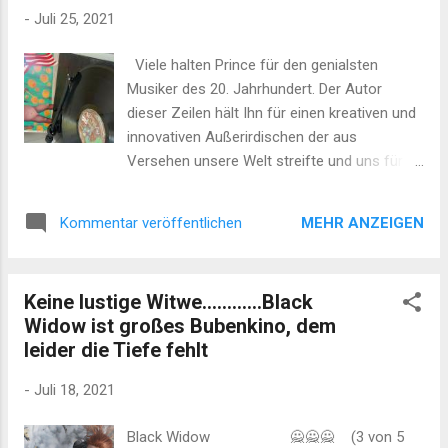
war - folgt am kommenden Sonntag ein
-
Juli 25, 2021
ausführlicher Überblick über das Werk von
ZZ-Top. Bis dahin empfehle ich in eines der
Viele halten Prince für den genialsten
weniger bekannten und dennoch nicht
Musiker des 20. Jahrhundert. Der Autor
minder brillanten Stücke der Band. (3) ZZ
dieser Zeilen hält Ihn für einen kreativen und
Top - Jesus Just Left Chicago (From
innovativen Außerirdischen der aus
"Double Down Live - 1980") - YouTube Und
Versehen unsere Welt streifte und uns für
Dusty Hill? Der begleitet möglicherweise jetzt
ca. 36 Jahre mit seinem Genie gleichsam
sein großes Idol Elvis Presley.
verwirrte, wie begeisterte. Am 21.4. 2016
MEHR ANZEIGEN
Kommentar veröffentlichen
korrigierte das Universum dieses
Missverständnis auf unelegante Weise. In
welcher Weise und in welcher Dimension
Keine lustige Witwe............Black
oder Sphäre das Mysterium "Prince" seine
Widow ist großes Bubenkino, dem
Genieblitze derzeit verschleudert, wissen wir
leider die Tiefe fehlt
nicht. Wir können uns nur mehr am bereits
vorliegenden Material abarbeiten. Zum
-
Juli 18, 2021
Beispiel mit America Ein weniger bekanntes
Stück vom 1985er Album "Around the World
Black Widow 🙅🙅🙅 (3 von 5