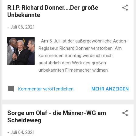
Polanski und "Der Exorzist" von William
R.I.P. Richard Donner....Der große
Friedkin war "Das Omen" von Richard Donner
Unbekannte
der wichtigste, prägendste und
erfolgreichste Horrorfilm der 70er Jahre.
-
Juli 06, 2021
Spielbergs "Weißen Hai" rechne ich nicht als
Horrorfilm. "Das Omen" erzählt die
Am 5. Juli ist der außergewöhnliche Action-
Geschichte des fünfjährigen Damien der
Regisseur Richard Donner verstorben. Am
offensichtlich der Leibhaftige in
kommenden Sonntag werde ich mich
Menschengestalt ist. Die Menschen um ihn
ausführlich dem Werk des großen
herum sterben auf schockierende Art und
unbekannten Filmemacher widmen.
Weise. Untermalt und begleitet des
schrecklich guten Soundtracks von Jerry
Goldsmith. Ich habe den Film aus Versehen
MEHR ANZEIGEN
Kommentar veröffentlichen
als 12 Jähriger gesehen. Das erschütternde
Ende beg...
Sorge um Olaf - die Männer-WG am
Scheideweg
-
Juli 04, 2021