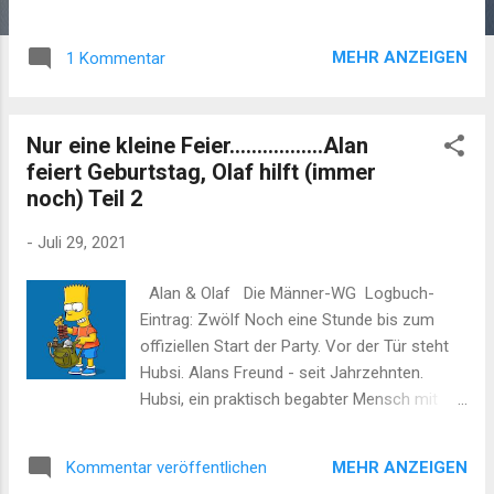
so good Went on boogie'n just the same (3)
John Lee Hooker Boogie Chillen original
MEHR ANZEIGEN
1 Kommentar
1948 version - YouTube 1948 nahm der
junge Blues Musiker John lee Hooker den
Song Boogie Chillin auf und schuf damit die
Nur eine kleine Feier.................Alan
Blaupause für den Rock N´Roll. Alles was
feiert Geburtstag, Olaf hilft (immer
danach kam, von Elvis Presley über die
noch) Teil 2
Rolling Stones bis zu Led Zeppelin baut auf
diesen zwei Akkorden auf. Auch die zwei
-
Juli 29, 2021
Worte im Titel nehmen bereits alles vorweg
um was es im Rock N´Roll gehen soll. Der
Alan & Olaf Die Männer-WG Logbuch-
Boogie und das Chillen (danach) ZZ-Top
Eintrag: Zwölf Noch eine Stunde bis zum
verehrten John Lee Hooker und Elvis Presley.
offiziellen Start der Party. Vor der Tür steht
Und Sie haben aus diesem John Lee Hooker
Hubsi. Alans Freund - seit Jahrzehnten.
Song Ihre Karriere gebaut. ZZ-Top, drei
Hubsi, ein praktisch begabter Mensch mit
Männer so texanisch wie Lonestar-Bier,
ausgezeichneten handwerklichen
Rinder am Spieß und Tequila. Dazu riesige
Fähigkeiten, erkennt sofort die Lage und hilft
Cowboyhüte und Bärte bis zur Gürt...
MEHR ANZEIGEN
Kommentar veröffentlichen
den beiden an den Sesseln schraubenden