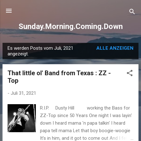
Direkt zum Hauptbereich
Sunday.Morning.Coming.Down
Es werden Posts vom Juli, 2021
ALLE ANZEIGEN
P
angezeigt.
o
s
That little ol' Band from Texas : ZZ -
t
Top
s
-
Juli 31, 2021
R.I.P. Dusty Hill working the Bass for
ZZ-Top since 50 Years One night I was layin'
down I heard mama 'n papa talkin' I heard
papa tell mama Let that boy boogie-woogie
It's in him, and it got to come out And I felt