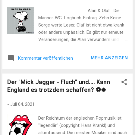
Alan & Olaf Die
Männer-WG Logbuch-Eintrag: Zehn Keine
Sorge werte Leser, Olaf ist nicht etwa krank
oder anders unpässlich. Es gibt nur erneute
Veränderungen, die Alan verwundern und
auch nachdenklich machen. Es ist nicht die
Veränderung an sich, die Alan nachdenklich
MEHR ANZEIGEN
Kommentar veröffentlichen
macht. Olaf verkörpert die "gelebte
Veränderung". Nahezu täglich beglückt Er
Alan mit neuen Ideen. Sei es geschäftlicher
Der "Mick Jagger - Fluch" und.... Kann
Natur, W ohnungs-umgestaltend oder
England es trotzdem schaffen? ⚽🍀
einfach nur simple kreative Schübe. Olaf
komponiert Musik, malt Bilder, entwickelt
-
Juli 04, 2021
Spiele, fotografiert und kontaktiert pausenlos
Firmen und Geschäftspartner (Potentiell &
Der Reichtum der englischen Popmusik ist
Zukünftig) um diese von seinen Ideen zu
"legendär" (copyright: Hans Krankl) und
überzeugen. Der britische Autor Terry
allumfassend. Die meisten Musiker sind auch
Pratchett beschreibt diese außergewöhnlich