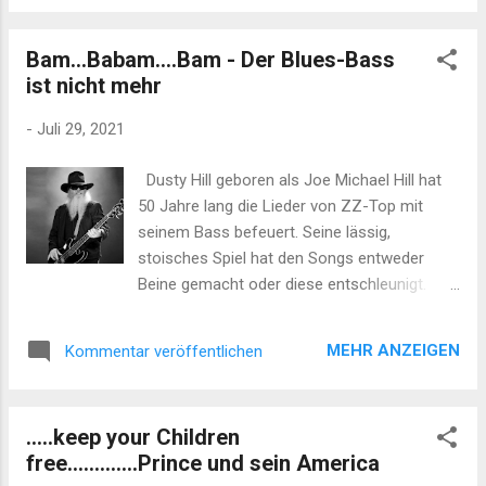
Frauen. Dabei unterhält Er sich mit Beiden
prächtig. Alan erinnerte sich dabei kurz an
Bam...Babam....Bam - Der Blues-Bass
eine vermeintlich unschuldige
ist nicht mehr
Zwischenmeldung seiner Liebsten, dass so
ein handwerklich begabter Partner durchaus
-
Juli 29, 2021
Sexappeal hat. So unschuldig wirkt diese
Zwischenbemerkung plötzlich gar nicht
Dusty Hill geboren als Joe Michael Hill hat
mehr. Alan betrachtete seine beiden linken
50 Jahre lang die Lieder von ZZ-Top mit
Hände das Grauen des Handwerksunterricht
seinem Bass befeuert. Seine lässig,
in der Schule, spielte sich wieder vor seinen
stoisches Spiel hat den Songs entweder
inneren Auge ab. Ein Trauma, dass Ihn noch
Beine gemacht oder diese entschleunigt.
immer verfolgt. Derweil läuft Olaf die Wände
Was eben so gebraucht wurde. Dieser Bass
auf und ab, da angeblich der falsche Senf
ist jetzt für immer verstummt und diese
gekauft wurde. Auf Alans Bemerkung, dass
MEHR ANZEIGEN
Kommentar veröffentlichen
"little ol Band from Texas" wird und kann nie
es egal ist, welcher Senf genommen wird,
wieder so sein, wie Sie war.
reagiert Olaf mit Entsetz...
Unverschämterweise hat der Mann nämlich
.....keep your Children
das Zugabteil gewechselt. Aus diesem
free.............Prince und sein America
Anlass - und weil die Band schon immer cool