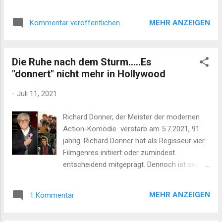
Zeit in der alle Lokalitäten aufgrund eines
der es gelungen auf die Seite der "Guten" (Die
lästigen Virus geschlossen waren. Somit
Marvel H...
MEHR ANZEIGEN
Kommentar veröffentlichen
beschloss Alan eine kleine auserlesene
Runde einzuladen. Keine Familie, nur
handverlesene Freunde. Ohne Stress, nur
Die Ruhe nach dem Sturm.....Es
einen schönen gemeinsamen Abend. Alans
"donnert" nicht mehr in Hollywood
Plan dafür war einfach wie brillant. Ein paar
Getränke, Knabbereien und einen Karton
-
Juli 11, 2021
Tauber-Brötchen. Irgendwer wird schon eine
Torte mitbringen. Alles Easy. Dann begann
Richard Donner, der Meister der modernen
Olaf zu helfen. "Was, Brötchen vom
Action-Komödie verstarb am 5.7.2021, 91
Tauber???" Olaf war entsetzt. Die Brötchen
jährig. Richard Donner hat als Regisseur vier
mach ich, stellte Olaf fest und du hast damit
Filmgenres initiiert oder zumindest
KEINE Arbeit. Ein Satz, gleichermaßen
entscheidend mitgeprägt. Dennoch ist sein
schamlos in Untertreibung wie in Naivität. Die
Name vielen Filmfreunden nicht geläufig. Eine
Vorbereitungen dafür verschlangen Tage.
Würdigung nach Genres: 1 Der "religiöse"
Alan musste mit seinem Auto mehrere
MEHR ANZEIGEN
1 Kommentar
Horrorfilm Neben "Halloween" von John
Geschäfte abfahren um die korrekten
Carpenter, "Rosmaries Baby" von Roman
Zutaten für Olafs Buffet zu e...