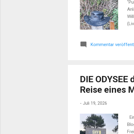
"Pu
Anl
Wil
(Li
Liv
Ins
Kommentar veröffent
Wil
Wil
Mei
DIE ODYSEE d
Reise eines 
-
Juli 19, 2026
Ein
Blo
Fre