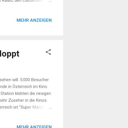
s Radio, den Cassetten-
 Klavier und eine
ot a little.......... " hörten
MEHR ANZEIGEN
wir. Immer wieder sang sie,
iner Welle reitend über
bei wie eine Walküre...
loppt
sehen will. 5.000 Besucher
nde in Österreich im Kino
tation klebten die riesigen
mehr Zuseher in die Kinos.
rreich ist "Super Mario 2"
en jeweils 350.000 zahlende
re es noch eine
MEHR ANZEIGEN
g gestartet ist, inklusive