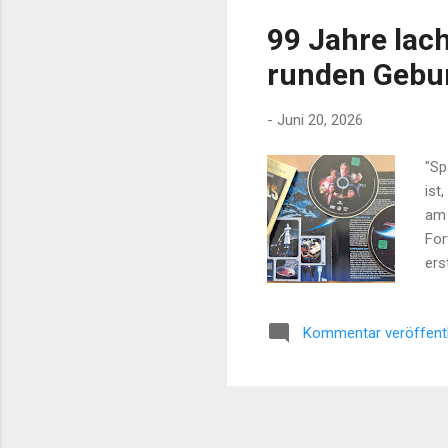
99 Jahre lac
runden Gebu
-
Juni 20, 2026
"Sp
ist
am 
For
ers
vie
80 
Kommentar veröffent
70e
Fil
"St