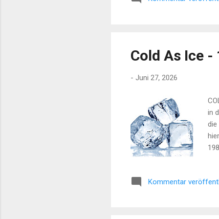
dem
sch
Cold As Ice -
-
Juni 27, 2026
COL
in 
die
hie
198
CI
Son
Kommentar veröffent
Blu
Ice