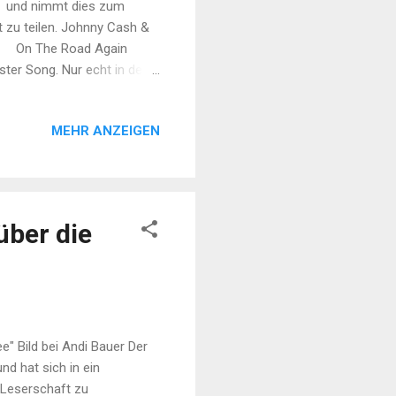
ty und nimmt dies zum
 zu teilen. Johnny Cash &
de On The Road Again
ster Song. Nur echt in der
St. Quentin Gefängnis zu
Cash - 25 minutes to go
MEHR ANZEIGEN
illie hat ihn geschrieben.
The Border - ein schlichtes
über die
e" Bild bei Andi Bauer Der
nd hat sich in ein
 Leserschaft zu