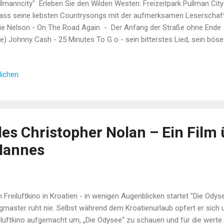
llmanncity" Erleben Sie den Wilden Westen: Freizeitpark Pullman Ci
ass seine liebsten Countrysongs mit der aufmerksamen Leserschaft
lie Nelson - On The Road Again - Der Anfang der Straße ohne En
ve) Johnny Cash - 25 Minutes To G o - sein bitterstes Lied, sein böse
e-Version. Johnny sang das Lied über den Weg zum Galgen 1968 im 
assen, von denen auch einige zum Tode verurteilt waren. Johnny 
lichen
lie Nelson Always on my Mind - Bei Elvis wurde der Song zum Hit, W
lie Nelson - Always On My Mind (Official Video) Rodney Crowley - 
sterstück. (94) Rodney Crowell...
es Christopher Nolan – Ein Film 
Mannes
 Freiluftkino in Kroatien - in wenigen Augenblicken startet "Die Odyse
gmaster ruht nie. Selbst während dem Kroatienurlaub opfert er sich u
iluftkino aufgemacht um, „Die Odysee“ zu schauen und für die werte