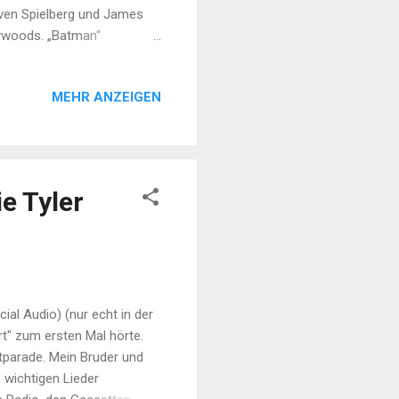
teven Spielberg und James
lywoods. „Batman“
unterschiedlichen
isel? „Interstellar“,
MEHR ANZEIGEN
auskannte. Sein bester
weier Magier. Dazu gibt es
k und dennoch im
e Tyler
ial Audio) (nur echt in der
rt" zum ersten Mal hörte.
itparade. Mein Bruder und
 wichtigen Lieder