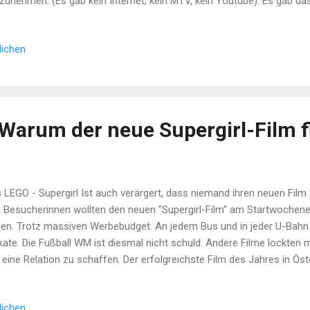
zunehmen. (Es gab kein Internet, kein MTV, kein Youtube). Es gab da
order und den Plattenspieler. Uns genügte das damals. Es erklang ein
derbare, kratzige, rauchige und kräftige Stimme. "Turn around, Everyone g
lichen
. Den Rest des Textes verstanden wir nicht mehr. Gebannt lauschten 
rn Around" und dann schwang sich das Lied auf und brauste wie auf e
 Hörer hinweg. "I really need you tonight", sang die Frau und wirkte da
 Warum der neue Supergirl-Film f
 LEGO - Supergirl Ist auch verärgert, dass niemand ihren neuen Film 
 Besucherinnen wollten den neuen "Supergirl-Film" am Startwochene
en. Trotz massiven Werbebudget. An jedem Bus und in jeder U-Bahn S
kate. Die Fußball WM ist diesmal nicht schuld. Andere Filme lockten 
eine Relation zu schaffen. Der erfolgreichste Film des Jahres in Öste
 500.000 Besuchern. "Der Teufel trägt Prada 2" und "Michael" schafft
ogänger. Selbst wenn Supergirl 50.000 Besucher geschafft hätte, wä
lichen
täuschung. Und das gilt für alle Länder in denen der Film letzten Freita