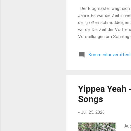
Der Blogmaster wagt sich a
Jahre. Es war die Zeit in w
der großen schmuddeligen S
wurde. Die Zeit der Vorfreu
Vorstellungen am Sonntag u
geschaut. Den Film auf Vide
fünf Jahren. Es gab kein In
Kommentar veröffent
aller Zeiten. Denn Kino war
und bewegensten Filme...
Yippea Yeah 
Songs
-
Juli 25, 2026
Auc