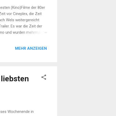
esten (Kino)Filme der 80er
it vor Cineplex, die Zeit
ach Wels weitergereicht
iler. Es war die Zeit der
 Kino und wurden mehrmals
e aktuelle Kinohits nach
 Kino. Es waren die besten
MEHR ANZEIGEN
tzt die besten, schönsten
 liebsten
ieses Wochenende in