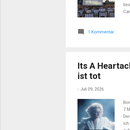
bes
Cam
ver
Bew
1 Kommentar
„Me
Fil
Nic
Ges
Its A Hearta
ist tot
-
Juli 09, 2026
Bon
7 M
Der
ich