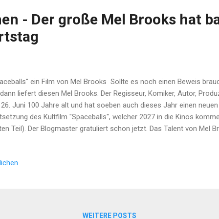
hen - Der große Mel Brooks hat b
rtstag
aceballs" ein Film von Mel Brooks Sollte es noch einen Beweis bra
, dann liefert diesen Mel Brooks. Der Regisseur, Komiker, Autor, Prod
26. Juni 100 Jahre alt und hat soeben auch dieses Jahr einen neuen 
tsetzung des Kultfilm "Spaceballs", welcher 2027 in die Kinos komm
ten Teil). Der Blogmaster gratuliert schon jetzt. Das Talent von Mel
lseitig, dass es schwierig ist, diesem in einem Artikel gerecht zu we
Jahre als Witze-Schreiber für amerikanische TV-Komiker. Seinen Dur
lichen
r Jahren im Kino. Nebenbei hat er ein eigenes Filmgenre erfunden. 
m. Ein Film der bekannte Filme und Genres parodiert. Von Stummfilmen
ar Wars" bis "Dracula", hat Mel Brooks so ziemlich alle Genres aufs Ko
WEITERE POSTS