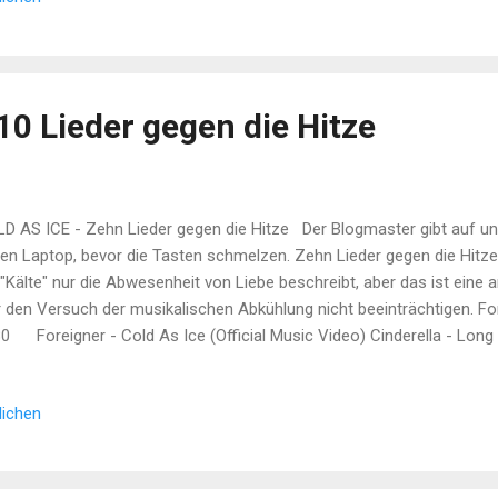
 Heimatland der Super-Helden-Filme, den USA. 38 Millionen Dollar 
lechteste Start für eine Comic-Verfilmungen seit Jahrzehnten und sc
 10 Lieder gegen die Hitze
D AS ICE - Zehn Lieder gegen die Hitze Der Blogmaster gibt auf und 
den Laptop, bevor die Tasten schmelzen. Zehn Lieder gegen die Hitz
 "Kälte" nur die Abwesenheit von Liebe beschreibt, aber das ist eine 
r den Versuch der musikalischen Abkühlung nicht beeinträchtigen. F
0 Foreigner - Cold As Ice (Official Music Video) Cinderella - 
NDERELLA - Long Cold Winter 2014 Mumford & Sons - Winter W
s - Winter Winds Kiss - Cold Gin 1974 Kiss - Cold Gin - Kiss Albu
lichen
e Heart 1988 John Hiatt - Icy Blue Heart Van Halen - Ice Cre
 Cream Man (1978) (Remastered) HQ Madonna...