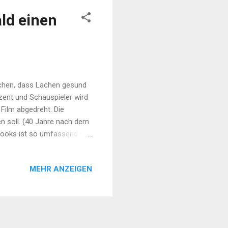
ald einen
uchen, dass Lachen gesund
uzent und Schauspieler wird
Film abgedreht. Die
en soll. (40 Jahre nach dem
 Brooks ist so umfassend wie
rden. Begonnen hat Mel vor
chbruch hatte Er in den
MEHR ANZEIGEN
Den sogenannten "Spoof"-
, bis "Frankenstein" über
rn ...