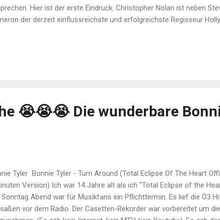
prechen. Hier ist der erste Eindruck. Christopher Nolan ist neben S
eron der derzeit einflussreichste und erfolgreichste Regisseur Hol
pflanzte er von den Comics in die Realität. „Inception“ spielte in den 
usstseinsebenen und lässt bis heute Rätsel zurück. Dreht sich der Kre
mento“ und „Tenet“ verbogen Zeit und Raum bis sich niemand mehr 
m, „The Prestige“, erzählt die Geschichte eines Konkurrenzkampfes z
olas Tesla und die Frage nach unbegrenzter Energie. Ein Meisterwer
amtwerk des Engländers stiefmütterlich behandelt. Mittlerweile...
che 😭😭😭 Die wunderbare Bonni
nie Tyler Bonnie Tyler - Turn Around (Total Eclipse Of The Heart Offic
inuten Version) Ich war 14 Jahre alt als ich "Total Eclipse of the Hea
 Sonntag Abend war für Musikfans ein Pflichttermin. Es lief die Ö3 H
 saßen vor dem Radio. Der Casetten-Rekorder war vorbereitet um die