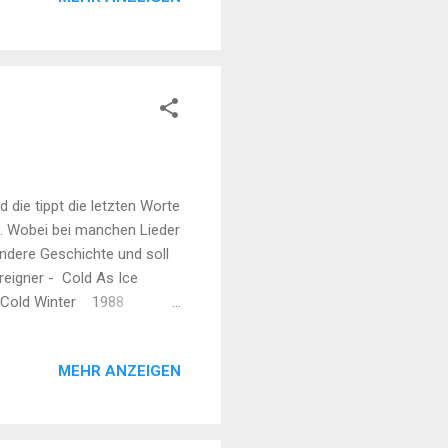
am Startwochenende ist der
hlichtweg ein Desaster ...
die tippt die letzten Worte
e. Wobei bei manchen Lieder
andere Geschichte und soll
oreigner - Cold As Ice
Long Cold Winter 1988
inds 2003 Mumford &
m 1974 John Hiatt - Icy
MEHR ANZEIGEN
am Man 1978 Van Halen -