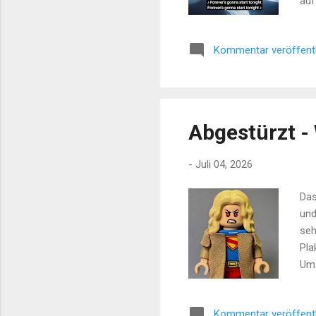
auf
Rek
wun
Kommentar veröffent
wir
"Tu
den
Abgestürzt -
-
Juli 04, 2026
Das
und
seh
Pla
Um 
mit
Kin
Kommentar veröffent
Ent