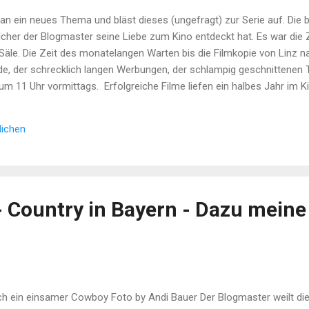
n ein neues Thema und bläst dieses (ungefragt) zur Serie auf. Die b
elcher der Blogmaster seine Liebe zum Kino entdeckt hat. Es war die Ze
äle. Die Zeit des monatelangen Warten bis die Filmkopie von Linz n
de, der schrecklich langen Werbungen, der schlampig geschnittenen Tra
m 11 Uhr vormittags. Erfolgreiche Filme liefen ein halbes Jahr im
okassette gab es erst ein Jahr nach Kinostart. Das Fernsehen kriegt
ternet, kein youtube, kein streaming. Es waren goldene Zeiten für das
lichen
 etwas exklusives, magisches und einzigartiges. Und darum gilt es je
- Country in Bayern - Dazu meine
h ein einsamer Cowboy Foto by Andi Bauer Der Blogmaster weilt d