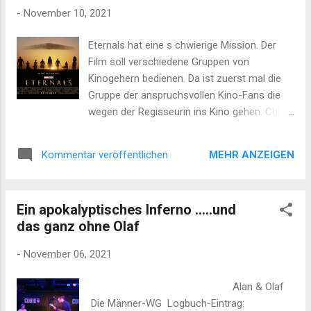
oder das Internet die Haushalte dominierte.
-
November 10, 2021
Das Lied könnte kaum aktueller sein. Die
Band mit dem wunderlichen Namen "The
Eternals hat eine s chwierige Mission. Der
The" ist das Projekt des Briten Matt
Film soll verschiedene Gruppen von
Johnson. Dieser betreibt mit wechselnden
Kinogehern bedienen. Da ist zuerst mal die
musikalischen Personal die Band seit 1979.
Gruppe der anspruchsvollen Kino-Fans die
Johnson, ist mit seinen Liedern immer schon
wegen der Regisseurin ins Kino gehen. Chloe
dorthin gegangen wo es weh tut: Religion,
Zhao hat heuer den Oscar für Nomadland
Politik, Freihei t, die Liebe und der Tod. Das
abgeräumt (Bester Film, beste Regie) und
Debüt Album war noch etwas holprig und...
MEHR ANZEIGEN
Kommentar veröffentlichen
gilt als neuer Star des Indie-Kinos. Es ist
schwer vorstellbar, dass Eternals ihr
bisheriges Klientel bedienen und zufrieden
Ein apokalyptisches Inferno .....und
stellen kann. Der Film ist dafür zu laut und
das ganz ohne Olaf
Zuviel "Marvel". Die zweite Gruppe wären
dann die "Marvel"-Freaks und Fans von
-
November 06, 2021
Comic-Verfilmungen. Diese werden wohl
auch eine Enttäuschung erleben. Zu leise und
Alan & Olaf
Zuwenig "Marvel". Bleibt die dritte Gruppe.
Die Männer-WG Logbuch-Eintrag: