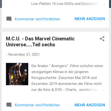
Live-Platten 10 Live-DVDs und Dutzenden
Konzertmitschnitten auf der offiziellen
Website von Springsteen, kursieren
MEHR ANZEIGEN
Kommentar veröffentlichen
mittlerweile auch noch hunderte Bootlegs.
Genug Stoff für den Fan, sollte man meinen.
Das aktuelle Doppelalbum hat dennoch einige
M.C.U. - Das Marvel Cinematic
herausragende Begleiterscheinungen.
Universe.....Teil sechs
Jackson Browne organsierte im September
1979 eine zweitägiges Konzert im New
-
November 21, 2021
Yorker Madison-Square-Garden unter dem
Mantel "No Nukes" . Als Bruce Springsteen
Die finalen " Avengers" -Filme schufen einen
nach anfänglichen Bedenken zusagte,
einzigartigen Klimax in der jüngeren
wurden daraus fünf Tage. Keiner der anderen
Kinogeschichte. Zwischen Mai 2018 und
Bands wollte NACH dem Boss und seiner E-
Dezember 2019 dominierten die Filme nicht
Street Band auftreten. Bruce kriegte einen
nur die Kino & DVD - Charts, sondern auch
eigenen Tag für seinen Auftritt. 1979 war
die Medien und sozialen Netzwerke. Die
Bruce zwar noch kein Superstar, hatte sich
Menschen stürmten die Kinos und wollten
jedoch den Ruf eines tollen Live-Performers
MEHR ANZEIGEN
Kommentar veröffentlichen
beim Finale gegen den großen Widersacher
erarbeitet. Springsteen und seine E-