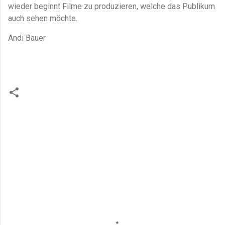
wieder beginnt Filme zu produzieren, welche das Publikum
auch sehen möchte.
Andi Bauer
K
o
m
m
e
n
t
a