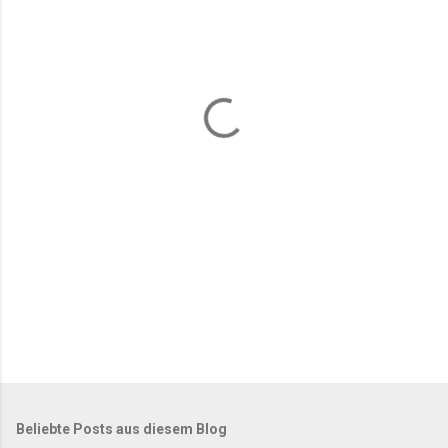
m
e
n
t
a
r
e
Beliebte Posts aus diesem Blog