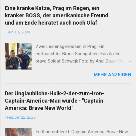
Eine kranke Katze, Prag im Regen, ein
kranker BOSS, der amerikanische Freund
und am Ende heiratet auch noch Olaf
-
Juni 01, 2024
Zwei Leidensgenossen in Prag: Ein
enttäuschter Bruce Springsteen-Fan & der
brave Soldat Schwejk Foto by Andi Bauer Dieser
Blog hat die Geschichten von Olaf & Alan schon
MEHR ANZEIGEN
lange abgeschlossen. Unfassbare Ereignisse
innerhalb einer Woche verlangen jedoch eine
neuerliche Öffnung. Ergänzend darf erwähnt
Der Unglaubliche-Hulk-2-der-zum-Iron-
werden, dass Alan am Ende dieser
Captain-America-Man wurde - "Captain
Wahnsinnswoche seine Frau Mutter anrief. Er
America: Brave New World"
erzählte Ihr in aller Ruhe was ihm in dieser
-
Februar 22, 2025
Woche widerfahren ist. Nachdem sich die Gute
nach einem minutenlangen Lachkrampf wieder
Im Kino entdeckt: Captain America: Brave New
eingekriegt hat, sagte Sie den entscheidenden