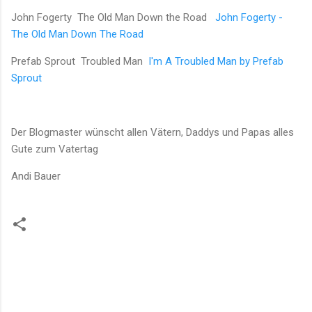
John Fogerty The Old Man Down the Road
John Fogerty -
The Old Man Down The Road
Prefab Sprout Troubled Man
I'm A Troubled Man by Prefab
Sprout
Der Blogmaster wünscht allen Vätern, Daddys und Papas alles
Gute zum Vatertag
Andi Bauer
K
o
m