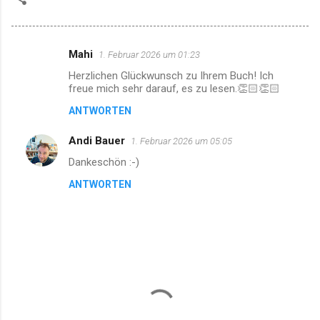
Mahi
1. Februar 2026 um 01:23
K
Herzlichen Glückwunsch zu Ihrem Buch! Ich
o
freue mich sehr darauf, es zu lesen.👏🏻👏🏻
m
ANTWORTEN
m
Andi Bauer
e
1. Februar 2026 um 05:05
n
Dankeschön :-)
t
ANTWORTEN
a
r
e