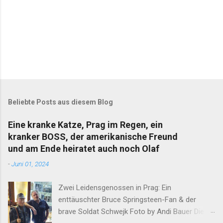
K
o
m
m
Beliebte Posts aus diesem Blog
e
n
Eine kranke Katze, Prag im Regen, ein
t
kranker BOSS, der amerikanische Freund
a
r
und am Ende heiratet auch noch Olaf
v
-
Juni 01, 2024
e
r
ö
Zwei Leidensgenossen in Prag: Ein
f
enttäuschter Bruce Springsteen-Fan & der
f
e
brave Soldat Schwejk Foto by Andi Bauer Dieser
n