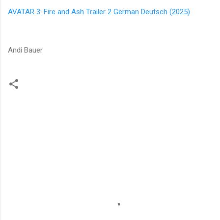
AVATAR 3: Fire and Ash Trailer 2 German Deutsch (2025)
Andi Bauer
K
o
m
m
e
n
t
a
r