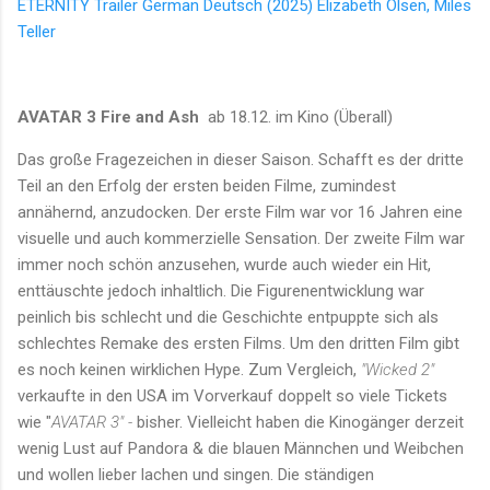
ETERNITY Trailer German Deutsch (2025) Elizabeth Olsen, Miles
Teller
AVATAR 3 Fire and Ash
ab 18.12. im Kino (Überall)
Das große Fragezeichen in dieser Saison. Schafft es der dritte
Teil an den Erfolg der ersten beiden Filme, zumindest
annähernd, anzudocken. Der erste Film war vor 16 Jahren eine
visuelle und auch kommerzielle Sensation. Der zweite Film war
immer noch schön anzusehen, wurde auch wieder ein Hit,
enttäuschte jedoch inhaltlich. Die Figurenentwicklung war
peinlich bis schlecht und die Geschichte entpuppte sich als
schlechtes Remake des ersten Films. Um den dritten Film gibt
es noch keinen wirklichen Hype. Zum Vergleich,
"Wicked 2"
verkaufte in den USA im Vorverkauf doppelt so viele Tickets
wie "
AVATAR 3" -
bisher. Vielleicht haben die Kinogänger derzeit
wenig Lust auf Pandora & die blauen Männchen und Weibchen
und wollen lieber lachen und singen. Die ständigen