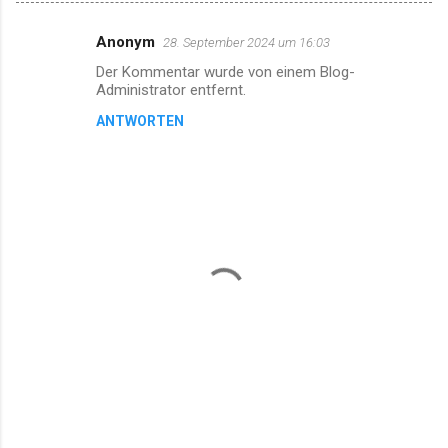
Anonym
28. September 2024 um 16:03
K
Der Kommentar wurde von einem Blog-
o
Administrator entfernt.
m
ANTWORTEN
m
e
n
t
a
r
e