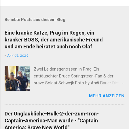
K
o
m
m
Beliebte Posts aus diesem Blog
e
n
Eine kranke Katze, Prag im Regen, ein
t
kranker BOSS, der amerikanische Freund
a
r
und am Ende heiratet auch noch Olaf
v
-
Juni 01, 2024
e
r
ö
Zwei Leidensgenossen in Prag: Ein
f
enttäuschter Bruce Springsteen-Fan & der
f
e
brave Soldat Schwejk Foto by Andi Bauer Dieser
n
Blog hat die Geschichten von Olaf & Alan schon
t
MEHR ANZEIGEN
lange abgeschlossen. Unfassbare Ereignisse
l
i
innerhalb einer Woche verlangen jedoch eine
c
neuerliche Öffnung. Ergänzend darf erwähnt
h
Der Unglaubliche-Hulk-2-der-zum-Iron-
werden, dass Alan am Ende dieser
e
Captain-America-Man wurde - "Captain
n
Wahnsinnswoche seine Frau Mutter anrief. Er
America: Brave New World"