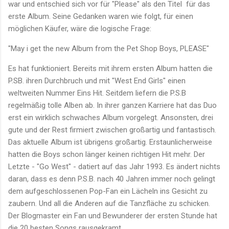
war und entschied sich vor für "Please" als den Titel für das
erste Album. Seine Gedanken waren wie folgt, für einen
möglichen Käufer, wäre die logische Frage:
"May i get the new Album from the Pet Shop Boys, PLEASE"
Es hat funktioniert. Bereits mit ihrem ersten Album hatten die
P.SB. ihren Durchbruch und mit "West End Girls" einen
weltweiten Nummer Eins Hit. Seitdem liefern die P.S.B
regelmäßig tolle Alben ab. In ihrer ganzen Karriere hat das Duo
erst ein wirklich schwaches Album vorgelegt. Ansonsten, drei
gute und der Rest firmiert zwischen großartig und fantastisch.
Das aktuelle Album ist übrigens großartig. Erstaunlicherweise
hatten die Boys schon länger keinen richtigen Hit mehr. Der
Letzte - "Go West" - datiert auf das Jahr 1993. Es ändert nichts
daran, dass es denn P.S.B. nach 40 Jahren immer noch gelingt
dem aufgeschlossenen Pop-Fan ein Lächeln ins Gesicht zu
zaubern. Und all die Anderen auf die Tanzfläche zu schicken.
Der Blogmaster ein Fan und Bewunderer der ersten Stunde hat
die 20 besten Songs rausgekramt