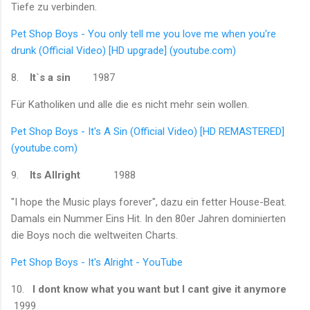
Tiefe zu verbinden.
Pet Shop Boys - You only tell me you love me when you're
drunk (Official Video) [HD upgrade] (youtube.com)
8.
It`s a sin
1987
Für Katholiken und alle die es nicht mehr sein wollen.
Pet Shop Boys - It's A Sin (Official Video) [HD REMASTERED]
(youtube.com)
9.
Its Allright
1988
"I hope the Music plays forever", dazu ein fetter House-Beat.
Damals ein Nummer Eins Hit. In den 80er Jahren dominierten
die Boys noch die weltweiten Charts.
Pet Shop Boys - It's Alright - YouTube
10.
I dont know what you want but I cant give it anymore
1999