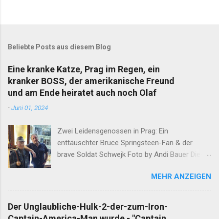
Beliebte Posts aus diesem Blog
Eine kranke Katze, Prag im Regen, ein
kranker BOSS, der amerikanische Freund
und am Ende heiratet auch noch Olaf
-
Juni 01, 2024
Zwei Leidensgenossen in Prag: Ein
enttäuschter Bruce Springsteen-Fan & der
brave Soldat Schwejk Foto by Andi Bauer Dieser
Blog hat die Geschichten von Olaf & Alan schon
MEHR ANZEIGEN
lange abgeschlossen. Unfassbare Ereignisse
innerhalb einer Woche verlangen jedoch eine
neuerliche Öffnung. Ergänzend darf erwähnt
Der Unglaubliche-Hulk-2-der-zum-Iron-
werden, dass Alan am Ende dieser
Captain-America-Man wurde - "Captain