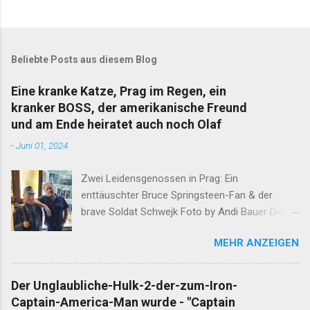
Beliebte Posts aus diesem Blog
Eine kranke Katze, Prag im Regen, ein
kranker BOSS, der amerikanische Freund
und am Ende heiratet auch noch Olaf
-
Juni 01, 2024
Zwei Leidensgenossen in Prag: Ein
enttäuschter Bruce Springsteen-Fan & der
brave Soldat Schwejk Foto by Andi Bauer Dieser
Blog hat die Geschichten von Olaf & Alan schon
MEHR ANZEIGEN
lange abgeschlossen. Unfassbare Ereignisse
innerhalb einer Woche verlangen jedoch eine
neuerliche Öffnung. Ergänzend darf erwähnt
Der Unglaubliche-Hulk-2-der-zum-Iron-
werden, dass Alan am Ende dieser
Captain-America-Man wurde - "Captain