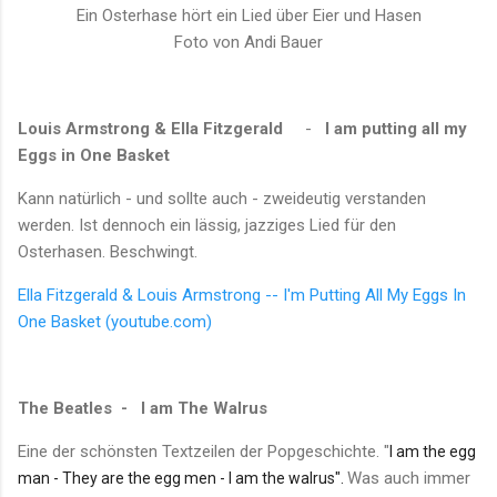
Ein Osterhase hört ein Lied über Eier und Hasen
Foto von Andi Bauer
Louis Armstrong & Ella Fitzgerald
-
I am putting all my
Eggs in One Basket
Kann natürlich - und sollte auch - zweideutig verstanden
werden. Ist dennoch ein lässig, jazziges Lied für den
Osterhasen. Beschwingt.
Ella Fitzgerald & Louis Armstrong -- I'm Putting All My Eggs In
One Basket (youtube.com)
The Beatles
- I am The Walrus
Eine der schönsten Textzeilen der Popgeschichte. "
I am the egg
Was auch immer
man -
They are the egg men -
I am the walrus".