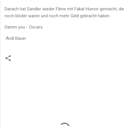
Danach hat Sandler wieder Filme mit Fäkal-Humor gemacht, die
noch blöder waren und noch mehr Geld gebracht haben.
Damm you - Oscars.
Andi Bauer
K
o
m
m
e
n
t
a