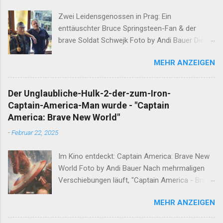
Zwei Leidensgenossen in Prag: Ein
enttäuschter Bruce Springsteen-Fan & der
brave Soldat Schwejk Foto by Andi Bauer Dieser
Blog hat die Geschichten von Olaf & Alan schon
MEHR ANZEIGEN
lange abgeschlossen. Unfassbare Ereignisse
innerhalb einer Woche verlangen jedoch eine
neuerliche Öffnung. Ergänzend darf erwähnt
Der Unglaubliche-Hulk-2-der-zum-Iron-
werden, dass Alan am Ende dieser
Captain-America-Man wurde - "Captain
Wahnsinnswoche seine Frau Mutter anrief. Er
America: Brave New World"
erzählte Ihr in aller Ruhe was ihm in dieser
-
Februar 22, 2025
Woche widerfahren ist. Nachdem sich die Gute
nach einem minutenlangen Lachkrampf wieder
Im Kino entdeckt: Captain America: Brave New
eingekriegt hat, sagte Sie den entscheidenden
World Foto by Andi Bauer Nach mehrmaligen
Satz: "Das musst du aufschreiben" Nun, ein
Verschiebungen läuft, "Captain America - Brave
guter Sohn tut das, was seine Mutter ihm sagt.
New World", endlich in den Kinos. Lohnt sich der
Hier ist Sie, die Geschichte dieser Woche. Und
MEHR ANZEIGEN
Film? Es folgt eine ausführliche Analyse. Was
solltet Ihr liebe Leser und Leserinnen am
der Film sein will - Eine Fortsetzung zu den
Wahrheitsgehalt dieser Worte zweifeln, fragt