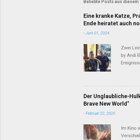
Beliebte Posts aus diesem
Eine kranke Katze, P
Ende heiratet auch no
-
Juni 01, 2024
Zwei Lei
by Andi 
Ereigniss
werden, d
was ihm 
wieder ei
Sohn tut 
Der Unglaubliche-Hul
Leser und
Brave New World"
fast imme
-
Februar 22, 2025
November
Im Kino 
Verschieb