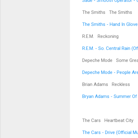
Sade - Smooth Operator - O
The Smiths The Smiths
The Smiths - Hand In Glove
R.E.M. Reckoning
R.E.M. - So. Central Rain (O
Depeche Mode Some Grea
Depeche Mode - People Are 
Brian Adams Reckless
Bryan Adams - Summer Of '6
The Cars Heartbeat City
The Cars - Drive (Official 