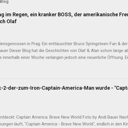
 Blog
rag im Regen, ein kranker BOSS, der amerikanische Fr
ch Olaf
densgenossen in Prag: Ein enttäuschter Bruce Springsteen-Fan & der
Bauer Dieser Blog hat die Geschichten von Olaf & Alan schon lange 
e innerhalb einer Woche verlangen jedoch eine neuerliche Öffnung. 
ass Alan am Ende dieser Wahnsinnswoche seine Frau Mutter anrief. Er
in dieser Woche widerfahren ist. Nachdem sich die Gute nach eine
ngekriegt hat, sagte Sie den entscheidenden Satz: "Das musst du auf
das, was seine Mutter ihm sagt. Hier ist Sie, die Geschichte dieser Wo
k-2-der-zum-Iron-Captain-America-Man wurde - "Capt
 Leserinnen am Wahrheitsgehalt dieser Worte zweifeln, fragt nach be
r dabei und Sie hasst Übertreibungen. Und diesmal sind keine dabei
 2023 als der BOSS persönlich eine Europa-Tournee für den Sommer
entdeckt: Captain America: Brave New World Foto by Andi Bauer Na
ungen läuft, "Captain America - Brave New World", endlich in den Ki