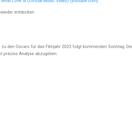
 What Love Is (Official Music Video) (youtube.com)
 wieder entdecken.
 zu den Oscars für das Filmjahr 2023 folgt kommenden Sonntag. Der
st präzise Analyse abzugeben.