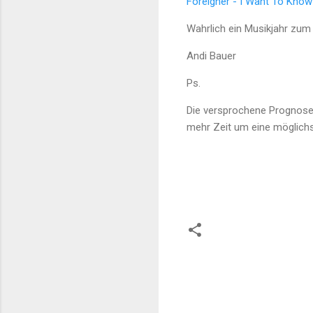
Foreigner - I Want To Know
Wahrlich ein Musikjahr zum
Andi Bauer
Ps.
Die versprochene Prognose
mehr Zeit um eine möglich
K
o
m