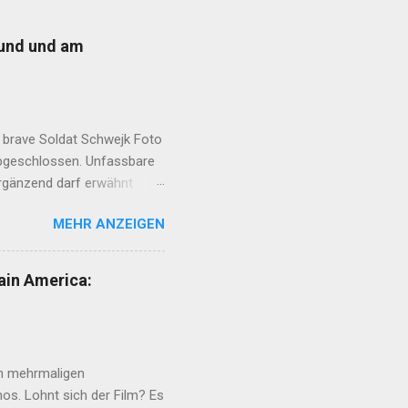
eund und am
 brave Soldat Schwejk Foto
abgeschlossen. Unfassbare
Ergänzend darf erwähnt
 erzählte Ihr in aller Ruhe
MEHR ANZEIGEN
m minutenlangen Lachkrampf
schreiben" Nun, ein guter
che. Und solltet Ihr liebe
ain America:
i der Liebsten. Sie war
. Alles begann im
 2024...
ch mehrmaligen
nos. Lohnt sich der Film? Es