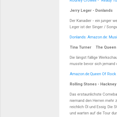
Rodney Crowell - "Ready To
Jerry Leger - Donlands
Der Kanadier - ein junger 
Leger ist der Singer / Song
Donlands: Amazon.de: Musi
Tina Turner The Queen o
Die längst fällige Werkscha
musste bevor sich jemand 
Amazon.de:Queen Of Rock N’ 
Rolling Stones - Hackne
Das erstaunlichste Comebac
niemand den Herren mehr zug
reichlich Öl und Essig. Die
und warten auf die Tour du