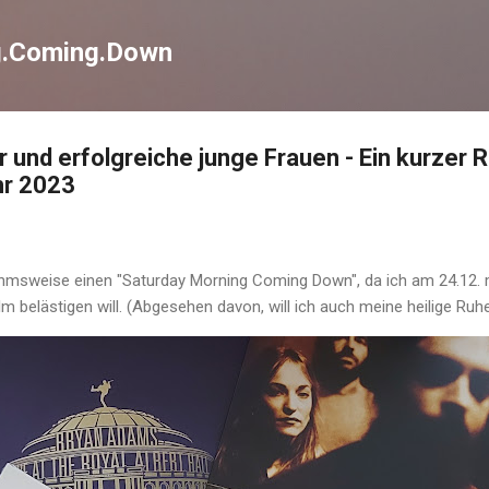
Direkt zum Hauptbereich
g.Coming.Down
 und erfolgreiche junge Frauen - Ein kurzer R
hr 2023
hmsweise einen "Saturday Morning Coming Down", da ich am 24.12. m
m belästigen will. (Abgesehen davon, will ich auch meine heilige Ruh