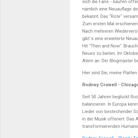
sich die Fans - kaufen offen
nämlich eine Neuauflage der
bekannt. Das "Rote" versamm
Zum ersten Mal erschienen 
Nach mehreren Wiederveröff
gibt`s eine erweiterte Neu
Hit "Then and Now". Brauch
Neues zu bieten. Im Oktober
Atem an. Der Blogmaster be
Hier sind Sie, meine Platten
Rodney Crowell - Chicag
Seit 50 Jahren beglückt Ro
balancieren. In Europa kenn
Lieder von bestechender Sc
in der Musik offeriert. Das
transformierenden Humanis