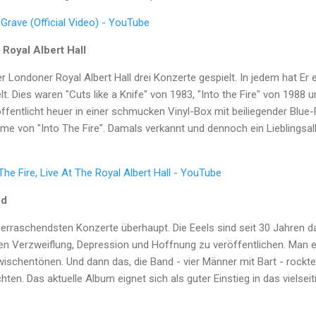
Grave (Official Video) - YouTube
 Royal Albert Hall
 Londoner Royal Albert Hall drei Konzerte gespielt. In jedem hat Er 
t. Dies waren "Cuts like a Knife" von 1983, "Into the Fire" von 1988 
fentlicht heuer in einer schmucken Vinyl-Box mit beiliegender Blue-
me von "Into The Fire". Damals verkannt und dennoch ein Lieblingsa
he Fire, Live At The Royal Albert Hall - YouTube
od
erraschendsten Konzerte überhaupt. Die Eeels sind seit 30 Jahren da
chen Verzweiflung, Depression und Hoffnung zu veröffentlichen. Man 
schentönen. Und dann das, die Band - vier Männer mit Bart - rockten
ten. Das aktuelle Album eignet sich als guter Einstieg in das vielsei