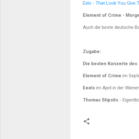
Eels - That Look You Give T
Element of Crime - Morg
Auch die beste deutsche Ba
Zugabe:
Die besten Konzerte des
Element of Crime
im Sept
Eeels
im April in der Wiene
Thomas Stipsits
- Eigentl
K