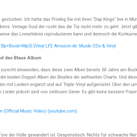
üh gestorben. Ich hatte das Privileg Sie mit ihren "Dap Kings" live in M
ns. Vintage Soul der rockt das die Tür nicht mehr zu geht. Jetzt gi
eise das Liveerlebnis reproduzieren kann und dennoch die Konkurre
(3lp+Book+Mp3) [Vinyl LP]: Amazon.de: Musik-CDs & Vinyl
nd das Blaue Album
 zurecht einwenden, dass diese zwei Alben bereits 50 Jahre am Buc
 die beiden Doppel-Alben der Beatles die weltweiten Charts. Und dies
en mit Liedern ergänzt und auf Triple-Vinyl aufgerüstet. Über den 
 Die Lieder jedoch sind von zeitlosen Genie. Es gibt keine bessere P
 (Official Music Video) (youtube.com)
e Tore der Hölle gewandert ist. Gespenstisch. Nichts für schwache Ner