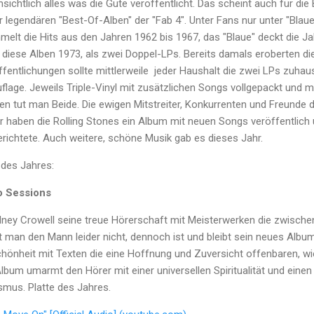
sichtlich alles was die Gute veröffentlicht. Das scheint auch für die 
 legendären "Best-Of-Alben" der "Fab 4". Unter Fans nur unter "Bla
elt die Hits aus den Jahren 1962 bis 1967, das "Blaue" deckt die Ja
diese Alben 1973, als zwei Doppel-LPs. Bereits damals eroberten die
entlichungen sollte mittlerweile jeder Haushalt die zwei LPs zuhau
auflage. Jeweils Triple-Vinyl mit zusätzlichen Songs vollgepackt un
en tut man Beide. Die ewigen Mitstreiter, Konkurrenten und Freunde 
 haben die Rolling Stones ein Album mit neuen Songs veröffentlich u
richtete. Auch weitere, schöne Musik gab es dieses Jahr.
 des Jahres:
o Sessions
dney Crowell seine treue Hörerschaft mit Meisterwerken die zwisch
t man den Mann leider nicht, dennoch ist und bleibt sein neues Albu
hönheit mit Texten die eine Hoffnung und Zuversicht offenbaren, wi
 Album umarmt den Hörer mit einer universellen Spiritualität und eine
mus. Platte des Jahres.