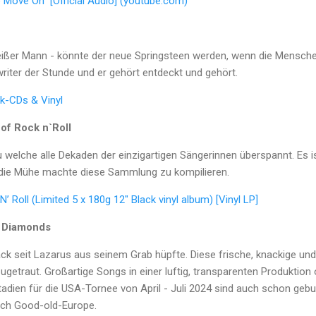
 Move On" [Official Audio] (youtube.com)
weißer Mann - könnte der neue Springsteen werden, wenn die Mensch
writer der Stunde und er gehört entdeckt und gehört.
k-CDs & Vinyl
f Rock n`Roll
u welche alle Dekaden der einzigartigen Sängerinnen überspannt. Es is
die Mühe machte diese Sammlung zu kompilieren.
Roll (Limited 5 x 180g 12" Black vinyl album) [Vinyl LP]
y Diamonds
k seit Lazarus aus seinem Grab hüpfte. Diese frische, knackige und 
etraut. Großartige Songs in einer luftig, transparenten Produktion 
 Stadien für die USA-Tornee von April - Juli 2024 sind auch schon ge
rch Good-old-Europe.