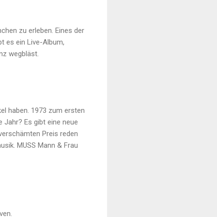
ünchen zu erleben. Eines der
bt es ein Live-Album,
nz wegbläst.
kel haben. 1973 zum ersten
e Jahr? Es gibt eine neue
unverschämten Preis reden
opmusik. MUSS Mann & Frau
ven.