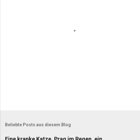
e
n
t
a
r
e
Beliebte Posts aus diesem Blog
Eine kranke Katze, Prag im Regen, ein