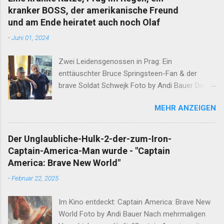
kranker BOSS, der amerikanische Freund
und am Ende heiratet auch noch Olaf
-
Juni 01, 2024
Zwei Leidensgenossen in Prag: Ein
enttäuschter Bruce Springsteen-Fan & der
brave Soldat Schwejk Foto by Andi Bauer Dieser
Blog hat die Geschichten von Olaf & Alan schon
MEHR ANZEIGEN
lange abgeschlossen. Unfassbare Ereignisse
innerhalb einer Woche verlangen jedoch eine
neuerliche Öffnung. Ergänzend darf erwähnt
Der Unglaubliche-Hulk-2-der-zum-Iron-
werden, dass Alan am Ende dieser
Captain-America-Man wurde - "Captain
Wahnsinnswoche seine Frau Mutter anrief. Er
America: Brave New World"
erzählte Ihr in aller Ruhe was ihm in dieser
-
Februar 22, 2025
Woche widerfahren ist. Nachdem sich die Gute
nach einem minutenlangen Lachkrampf wieder
Im Kino entdeckt: Captain America: Brave New
eingekriegt hat, sagte Sie den entscheidenden
World Foto by Andi Bauer Nach mehrmaligen
Satz: "Das musst du aufschreiben" Nun, ein