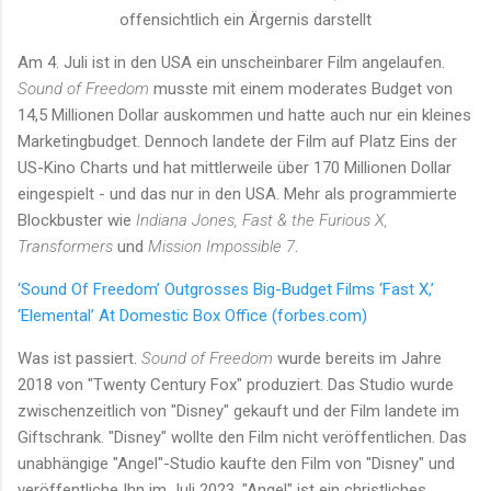
offensichtlich ein Ärgernis darstellt
Am 4. Juli ist in den USA ein unscheinbarer Film angelaufen.
Sound of Freedom
musste mit einem moderates Budget von
14,5 Millionen Dollar auskommen und hatte auch nur ein kleines
Marketingbudget. Dennoch landete der Film auf Platz Eins der
US-Kino Charts und hat mittlerweile über 170 Millionen Dollar
eingespielt - und das nur in den USA. Mehr als programmierte
Blockbuster wie
Indiana Jones, Fast & the Furious X,
Transformers
und
Mission Impossible 7
.
‘Sound Of Freedom’ Outgrosses Big-Budget Films ‘Fast X,’
‘Elemental’ At Domestic Box Office (forbes.com)
Was ist passiert.
Sound of Freedom
wurde bereits im Jahre
2018 von "Twenty Century Fox" produziert. Das Studio wurde
zwischenzeitlich von "Disney" gekauft und der Film landete im
Giftschrank. "Disney" wollte den Film nicht veröffentlichen. Das
unabhängige "Angel"-Studio kaufte den Film von "Disney" und
veröffentliche Ihn im Juli 2023. "Angel" ist ein christliches