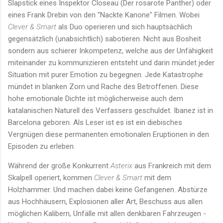
Slapstick eines Inspektor Closeau (Der rosarote Panther) oder
eines Frank Drebin von den "Nackte Kanone" Filmen. Wobei
Clever & Smart
als Duo operieren und sich hauptsächlich
gegensätzlich (unabsichtlich) sabotieren. Nicht aus Bosheit
sondern aus schierer Inkompetenz, welche aus der Unfähigkeit
miteinander zu kommunizieren entsteht und darin mündet jeder
Situation mit purer Emotion zu begegnen. Jede Katastrophe
mündet in blanken Zorn und Rache des Betroffenen. Diese
hohe emotionale Dichte ist möglicherweise auch dem
katalanischen Naturell des Verfassers geschuldet. Ibanez ist in
Barcelona geboren. Als Leser ist es ist ein diebisches
Vergnügen diese permanenten emotionalen Eruptionen in den
Episoden zu erleben.
Während der große Konkurrent
Asterix
aus Frankreich mit dem
Skalpell operiert, kommen
Clever & Smart
mit dem
Holzhammer. Und machen dabei keine Gefangenen. Abstürze
aus Hochhäusern, Explosionen aller Art, Beschuss aus allen
möglichen Kalibern, Unfälle mit allen denkbaren Fahrzeugen -