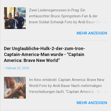
Zwei Leidensgenossen in Prag: Ein
enttäuschter Bruce Springsteen-Fan & der
brave Soldat Schwejk Foto by Andi Bauer Dieser
Blog hat die Geschichten von Olaf & Alan schon
MEHR ANZEIGEN
lange abgeschlossen. Unfassbare Ereignisse
innerhalb einer Woche verlangen jedoch eine
neuerliche Öffnung. Ergänzend darf erwähnt
Der Unglaubliche-Hulk-2-der-zum-Iron-
werden, dass Alan am Ende dieser
Captain-America-Man wurde - "Captain
Wahnsinnswoche seine Frau Mutter anrief. Er
America: Brave New World"
erzählte Ihr in aller Ruhe was ihm in dieser
-
Februar 22, 2025
Woche widerfahren ist. Nachdem sich die Gute
nach einem minutenlangen Lachkrampf wieder
Im Kino entdeckt: Captain America: Brave New
eingekriegt hat, sagte Sie den entscheidenden
World Foto by Andi Bauer Nach mehrmaligen
Satz: "Das musst du aufschreiben" Nun, ein
Verschiebungen läuft, "Captain America - Brave
guter Sohn tut das, was seine Mutter ihm sagt.
New World", endlich in den Kinos. Lohnt sich der
Hier ist Sie, die Geschichte dieser Woche. Und
MEHR ANZEIGEN
Film? Es folgt eine ausführliche Analyse. Was
solltet Ihr liebe Leser und Leserinnen am
der Film sein will - Eine Fortsetzung zu den