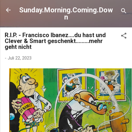
Direkt zum Hauptbereich
Sunday.Morning.Coming.Dow
n
R.I.P. - Francisco Ibanez....du hast und
Clever & Smart geschenkt.........mehr
geht nicht
-
Juli 22, 2023