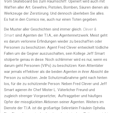
Vom Skateboard bis zum Raumschiff. Operiert wird auch mit
Waffen aller Art. Gewehre, Pistolen, Bomben, Säuren dienen als
Werkzeuge der Zerstörung. Und dennoch überleben Sie alles.
Es hat in den Comics nie, auch nur einen Toten gegeben.
Die Muster aller Geschichten sind immer gleich.
Clever &
Smart
sind Agenten der T.I.A., ein Agentennetzwerk. Meist geht
es darum verlorene Erfindungen wieder zu beschaffen oder
Personen zu beschützen. Agent Fred Clever entwickelt tödliche
Fallen um die Gegner auszuschalten, sein Kollege Jeff Smart
stolperte genau in diese. Noch schlimmer wird es nur, wenn es
darum geht Personen (VIPs) zu beschützen. Kein Attentäter
war jemals effektiver als die beiden Agenten in ihrer Absicht die
Person zu schützen. Jede Schutzmaßnahme geht nach hinten
los, für die zu schützende Person. Neben Fred Clever und Jeff
Smart agieren ihr Chef Mister L. Väterlicher Freund und
zugleich strenger Vorgesetzter, Auftraggeber und häufiges
Opfer der missglückten Aktionen seiner Agenten. Weiters im
Dienste der T.I.A. ist die großartige Sekretärin Fräulein Ophelia.