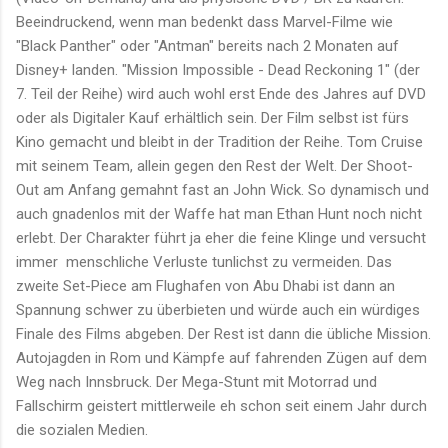
Beeindruckend, wenn man bedenkt dass Marvel-Filme wie
"Black Panther" oder "Antman" bereits nach 2 Monaten auf
Disney+ landen. "Mission Impossible - Dead Reckoning 1" (der
7. Teil der Reihe) wird auch wohl erst Ende des Jahres auf DVD
oder als Digitaler Kauf erhältlich sein. Der Film selbst ist fürs
Kino gemacht und bleibt in der Tradition der Reihe. Tom Cruise
mit seinem Team, allein gegen den Rest der Welt. Der Shoot-
Out am Anfang gemahnt fast an John Wick. So dynamisch und
auch gnadenlos mit der Waffe hat man Ethan Hunt noch nicht
erlebt. Der Charakter führt ja eher die feine Klinge und versucht
immer menschliche Verluste tunlichst zu vermeiden. Das
zweite Set-Piece am Flughafen von Abu Dhabi ist dann an
Spannung schwer zu überbieten und würde auch ein würdiges
Finale des Films abgeben. Der Rest ist dann die übliche Mission.
Autojagden in Rom und Kämpfe auf fahrenden Zügen auf dem
Weg nach Innsbruck. Der Mega-Stunt mit Motorrad und
Fallschirm geistert mittlerweile eh schon seit einem Jahr durch
die sozialen Medien.