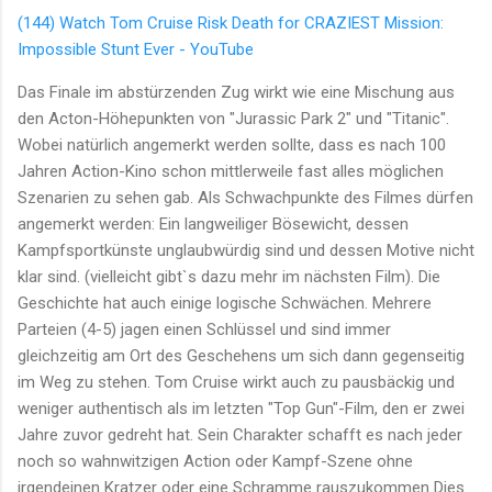
(144) Watch Tom Cruise Risk Death for CRAZIEST Mission:
Impossible Stunt Ever - YouTube
Das Finale im abstürzenden Zug wirkt wie eine Mischung aus
den Acton-Höhepunkten von "Jurassic Park 2" und "Titanic".
Wobei natürlich angemerkt werden sollte, dass es nach 100
Jahren Action-Kino schon mittlerweile fast alles möglichen
Szenarien zu sehen gab. Als Schwachpunkte des Filmes dürfen
angemerkt werden: Ein langweiliger Bösewicht, dessen
Kampfsportkünste unglaubwürdig sind und dessen Motive nicht
klar sind. (vielleicht gibt`s dazu mehr im nächsten Film). Die
Geschichte hat auch einige logische Schwächen. Mehrere
Parteien (4-5) jagen einen Schlüssel und sind immer
gleichzeitig am Ort des Geschehens um sich dann gegenseitig
im Weg zu stehen. Tom Cruise wirkt auch zu pausbäckig und
weniger authentisch als im letzten "Top Gun"-Film, den er zwei
Jahre zuvor gedreht hat. Sein Charakter schafft es nach jeder
noch so wahnwitzigen Action oder Kampf-Szene ohne
irgendeinen Kratzer oder eine Schramme rauszukommen Dies