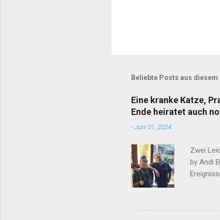
Beliebte Posts aus diesem
Eine kranke Katze, P
Ende heiratet auch no
-
Juni 01, 2024
Zwei Lei
by Andi 
Ereigniss
werden, d
was ihm 
wieder ei