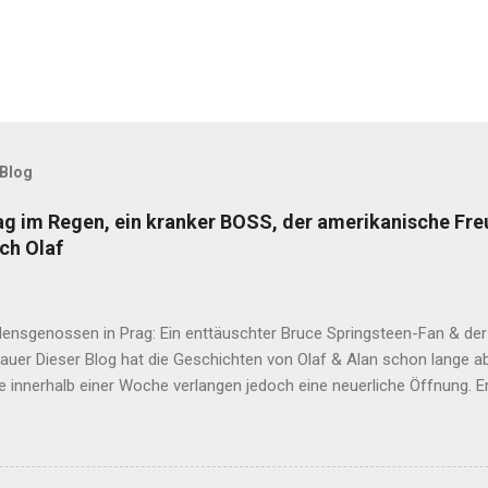
 Blog
rag im Regen, ein kranker BOSS, der amerikanische Fr
ch Olaf
densgenossen in Prag: Ein enttäuschter Bruce Springsteen-Fan & der
Bauer Dieser Blog hat die Geschichten von Olaf & Alan schon lange 
e innerhalb einer Woche verlangen jedoch eine neuerliche Öffnung. 
ass Alan am Ende dieser Wahnsinnswoche seine Frau Mutter anrief. Er
in dieser Woche widerfahren ist. Nachdem sich die Gute nach eine
ngekriegt hat, sagte Sie den entscheidenden Satz: "Das musst du auf