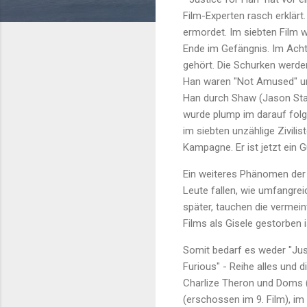
Film-Experten rasch erklärt
ermordet. Im siebten Film 
Ende im Gefängnis. Im Acht
gehört. Die Schurken werden
Han waren "Not Amused" und
Han durch Shaw (Jason Stat
wurde plump im darauf folge
im siebten unzählige Zivili
Kampagne. Er ist jetzt ein G
Ein weiteres Phänomen der F
Leute fallen, wie umfangreic
später, tauchen die vermei
Films als Gisele gestorben i
Somit bedarf es weder "Just
Furious" - Reihe alles und 
Charlize Theron und Doms (
(erschossen im 9. Film), im