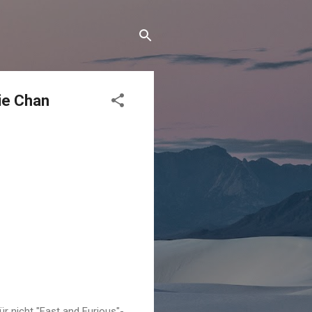
ie Chan
ür nicht "Fast and Furious"-