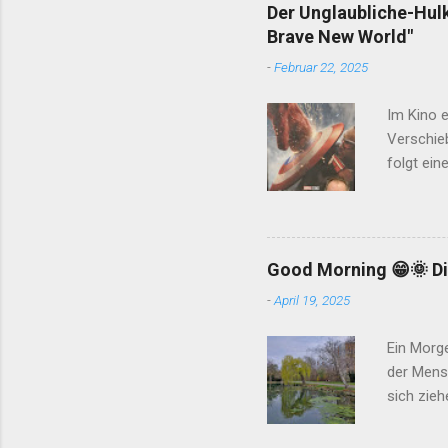
Sohn tut 
Der Unglaubliche-Hul
Leser und
Brave New World"
fast imme
-
Februar 22, 2025
November
Im Kino 
Verschieb
folgt ein
America" 
Allen Re
einzuführ
Hauptroll
Good Morning 😁🌞 Di
Gefallen.
-
April 19, 2025
wesentlic
Genmanip
Ein Morg
der Mensc
sich zieh
auch jede
dieser es