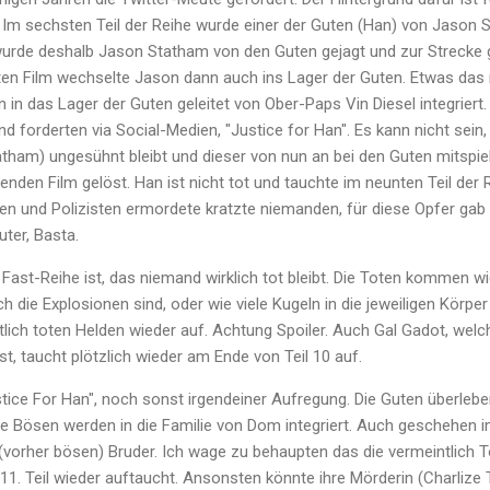
. Im sechsten Teil der Reihe wurde einer der Guten (Han) von Jason 
wurde deshalb Jason Statham von den Guten gejagt und zur Strecke
en Film wechselte Jason dann auch ins Lager der Guten. Etwas das m
 in das Lager der Guten geleitet von Ober-Paps Vin Diesel integrier
 forderten via Social-Medien, "Justice for Han". Es kann nicht sein
ham) ungesühnt bleibt und dieser von nun an bei den Guten mitspie
nden Film gelöst. Han ist nicht tot und tauchte im neunten Teil der
sten und Polizisten ermordete kratzte niemanden, für diese Opfer gab 
uter, Basta.
ast-Reihe ist, das niemand wirklich tot bleibt. Die Toten kommen wie
h die Explosionen sind, oder wie viele Kugeln in die jeweiligen Körper
ntlich toten Helden wieder auf. Achtung Spoiler. Auch Gal Gadot, we
st, taucht plötzlich wieder am Ende von Teil 10 auf.
ice For Han", noch sonst irgendeiner Aufregung. Die Guten überleben
die Bösen werden in die Familie von Dom integriert. Auch geschehen i
vorher bösen) Bruder. Ich wage zu behaupten das die vermeintlich 
 11. Teil wieder auftaucht. Ansonsten könnte ihre Mörderin (Charlize 