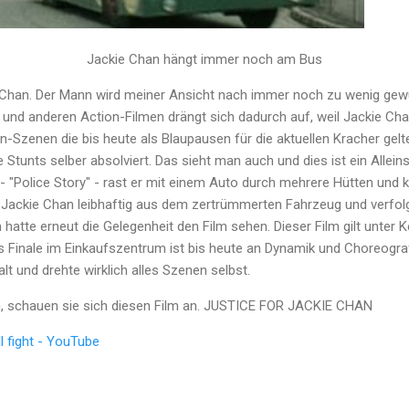
Jackie Chan hängt immer noch am Bus
e Chan. Der Mann wird meiner Ansicht nach immer noch zu wenig gewü
e und anderen Action-Filmen drängt sich dadurch auf, weil Jackie C
on-Szenen die bis heute als Blaupausen für die aktuellen Kracher gelt
e Stunts selber absolviert. Das sieht man auch und dies ist ein Allei
 - "Police Story" - rast er mit einem Auto durch mehrere Hütten und
t Jackie Chan leibhaftig aus dem zertrümmerten Fahrzeug und verfol
 hatte erneut die Gelegenheit den Film sehen. Dieser Film gilt unter 
s Finale im Einkaufszentrum ist bis heute an Dynamik und Choreograf
t und drehte wirklich alles Szenen selbst.
n, schauen sie sich diesen Film an. JUSTICE FOR JACKIE CHAN
l fight - YouTube