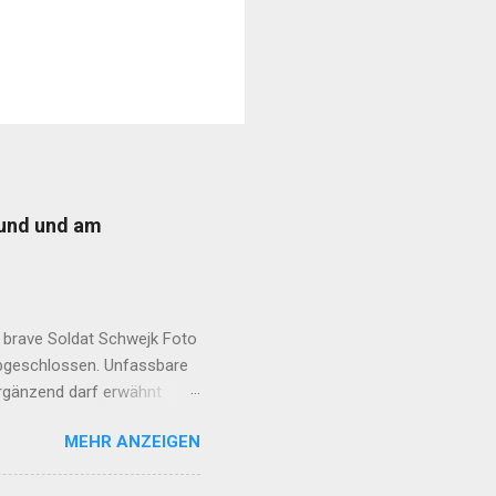
eund und am
 brave Soldat Schwejk Foto
abgeschlossen. Unfassbare
Ergänzend darf erwähnt
 erzählte Ihr in aller Ruhe
MEHR ANZEIGEN
m minutenlangen Lachkrampf
schreiben" Nun, ein guter