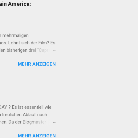
che. Und solltet Ihr liebe
ain America:
i der Liebsten. Sie war
. Alles begann im
 2024...
ch mehrmaligen
nos. Lohnt sich der Film? Es
den bisherigen drei "Captain
r es wieder mal versucht es
MEHR ANZEIGEN
als neuen Captain America
 Schauspieler in eine
ptains damit keinen
rt. Es fehlen ihm zwei
n und ihm fehlt die
 ? Es ist essentiell wie
erfreulichen Ablauf nach
phen. Da der Blogmaster
its seit Jahrzehnten mit
MEHR ANZEIGEN
. Bis dahin wurde eine