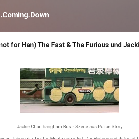
Direkt zum Hauptbereich
g.Coming.Down
(not for Han) The Fast & The Furious und Jack
Jackie Chan hängt am Bus - Szene aus Police Story
nigen Jahren die Twitter-Meute gefordert. Der Hintergrund dafür ist f