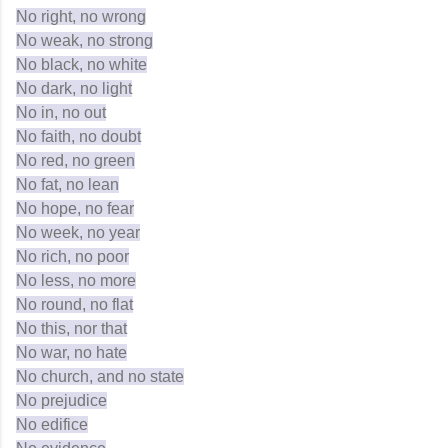
No right, no wrong
No weak, no strong
No black, no white
No dark, no light
No in, no out
No faith, no doubt
No red, no green
No fat, no lean
No hope, no fear
No week, no year
No rich, no poor
No less, no more
No round, no flat
No this, nor that
No war, no hate
No church, and no state
No prejudice
No edifice