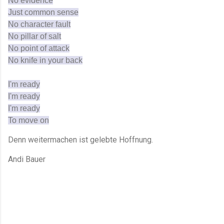
No evidence
Just common sense
No character fault
No pillar of salt
No point of attack
No knife in your back
I'm ready
I'm ready
I'm ready
To move on
Denn weitermachen ist gelebte Hoffnung.
Andi Bauer