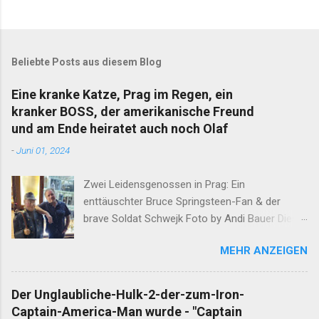
Beliebte Posts aus diesem Blog
Eine kranke Katze, Prag im Regen, ein
kranker BOSS, der amerikanische Freund
und am Ende heiratet auch noch Olaf
-
Juni 01, 2024
Zwei Leidensgenossen in Prag: Ein
enttäuschter Bruce Springsteen-Fan & der
brave Soldat Schwejk Foto by Andi Bauer Dieser
Blog hat die Geschichten von Olaf & Alan schon
MEHR ANZEIGEN
lange abgeschlossen. Unfassbare Ereignisse
innerhalb einer Woche verlangen jedoch eine
neuerliche Öffnung. Ergänzend darf erwähnt
Der Unglaubliche-Hulk-2-der-zum-Iron-
werden, dass Alan am Ende dieser
Captain-America-Man wurde - "Captain