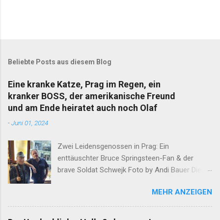
Beliebte Posts aus diesem Blog
Eine kranke Katze, Prag im Regen, ein
kranker BOSS, der amerikanische Freund
und am Ende heiratet auch noch Olaf
-
Juni 01, 2024
Zwei Leidensgenossen in Prag: Ein
enttäuschter Bruce Springsteen-Fan & der
brave Soldat Schwejk Foto by Andi Bauer Dieser
Blog hat die Geschichten von Olaf & Alan schon
MEHR ANZEIGEN
lange abgeschlossen. Unfassbare Ereignisse
innerhalb einer Woche verlangen jedoch eine
neuerliche Öffnung. Ergänzend darf erwähnt