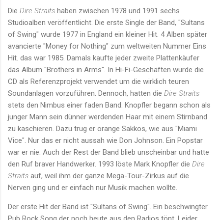
Die
Dire Straits
haben zwischen 1978 und 1991 sechs
Studioalben veröffentlicht. Die erste Single der Band, "Sultans
of Swing" wurde 1977 in England ein kleiner Hit. 4 Alben später
avancierte "Money for Nothing" zum weltweiten Nummer Eins
Hit. das war 1985. Damals kaufte jeder zweite Plattenkäufer
das Album "Brothers in Arms". In Hi-Fi-Geschäften wurde die
CD als Referenzprojekt verwendet um die wirklich teuren
Soundanlagen vorzuführen. Dennoch, hatten die
Dire Straits
stets den Nimbus einer faden Band. Knopfler begann schon als
junger Mann sein dünner werdenden Haar mit einem Stirnband
zu kaschieren. Dazu trug er orange Sakkos, wie aus "Miami
Vice". Nur das er nicht aussah wie Don Johnson. Ein Popstar
war er nie. Auch der Rest der Band blieb unscheinbar und hatte
den Ruf braver Handwerker. 1993 löste Mark Knopfler die
Dire
Straits
auf, weil ihm der ganze Mega-Tour-Zirkus auf die
Nerven ging und er einfach nur Musik machen wollte.
Der erste Hit der Band ist "Sultans of Swing". Ein beschwingter
Pub Rock Song der noch heute aus den Radios tönt. Leider