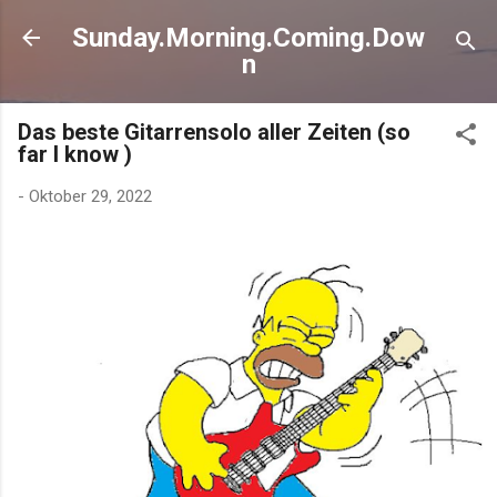
Direkt zum Hauptbereich
Sunday.Morning.Coming.Dow
n
Das beste Gitarrensolo aller Zeiten (so
far I know )
-
Oktober 29, 2022