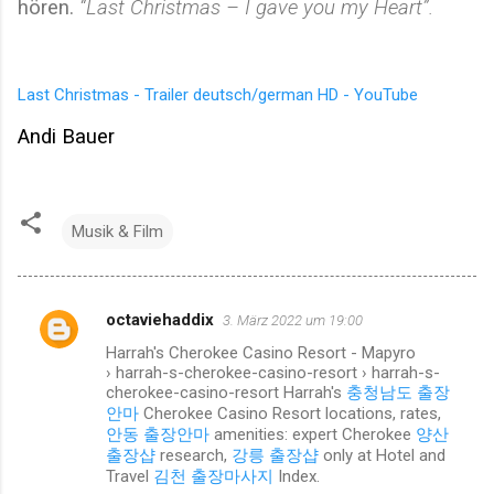
hören.
“Last Christmas – I gave you my Heart”.
Last Christmas - Trailer deutsch/german HD - YouTube
Andi Bauer
Musik & Film
octaviehaddix
3. März 2022 um 19:00
K
Harrah's Cherokee Casino Resort - Mapyro
o
› harrah-s-cherokee-casino-resort › harrah-s-
m
cherokee-casino-resort Harrah's
충청남도 출장
안마
Cherokee Casino Resort locations, rates,
m
안동 출장안마
amenities: expert Cherokee
양산
e
출장샵
research,
강릉 출장샵
only at Hotel and
Travel
김천 출장마사지
Index.
n