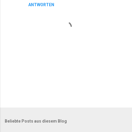
ANTWORTEN
t
a
r
e
K
o
m
m
Beliebte Posts aus diesem Blog
e
n