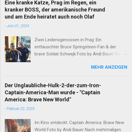
Eine kranke Katze, Prag im Regen, ein
t
kranker BOSS, der amerikanische Freund
a
r
und am Ende heiratet auch noch Olaf
v
-
Juni 01, 2024
e
r
ö
Zwei Leidensgenossen in Prag: Ein
f
enttäuschter Bruce Springsteen-Fan & der
f
e
brave Soldat Schwejk Foto by Andi Bauer Dieser
n
Blog hat die Geschichten von Olaf & Alan schon
t
MEHR ANZEIGEN
lange abgeschlossen. Unfassbare Ereignisse
l
i
innerhalb einer Woche verlangen jedoch eine
c
neuerliche Öffnung. Ergänzend darf erwähnt
h
Der Unglaubliche-Hulk-2-der-zum-Iron-
werden, dass Alan am Ende dieser
e
Captain-America-Man wurde - "Captain
n
Wahnsinnswoche seine Frau Mutter anrief. Er
America: Brave New World"
erzählte Ihr in aller Ruhe was ihm in dieser
-
Februar 22, 2025
Woche widerfahren ist. Nachdem sich die Gute
nach einem minutenlangen Lachkrampf wieder
Im Kino entdeckt: Captain America: Brave New
eingekriegt hat, sagte Sie den entscheidenden
World Foto by Andi Bauer Nach mehrmaligen
Satz: "Das musst du aufschreiben" Nun, ein