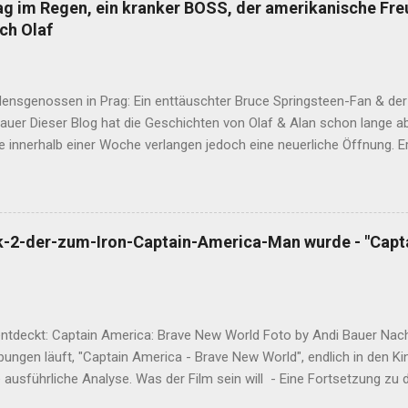
rag im Regen, ein kranker BOSS, der amerikanische Fr
ch Olaf
densgenossen in Prag: Ein enttäuschter Bruce Springsteen-Fan & der
Bauer Dieser Blog hat die Geschichten von Olaf & Alan schon lange 
e innerhalb einer Woche verlangen jedoch eine neuerliche Öffnung. 
ass Alan am Ende dieser Wahnsinnswoche seine Frau Mutter anrief. Er
in dieser Woche widerfahren ist. Nachdem sich die Gute nach eine
ngekriegt hat, sagte Sie den entscheidenden Satz: "Das musst du auf
das, was seine Mutter ihm sagt. Hier ist Sie, die Geschichte dieser Wo
k-2-der-zum-Iron-Captain-America-Man wurde - "Capt
 Leserinnen am Wahrheitsgehalt dieser Worte zweifeln, fragt nach be
r dabei und Sie hasst Übertreibungen. Und diesmal sind keine dabei
 2023 als der BOSS persönlich eine Europa-Tournee für den Sommer
entdeckt: Captain America: Brave New World Foto by Andi Bauer Na
ungen läuft, "Captain America - Brave New World", endlich in den Ki
e ausführliche Analyse. Was der Film sein will - Eine Fortsetzung zu 
Filmen. - Eine EierlegendeWollMilchSau im M.C.U. - Ein Film welche