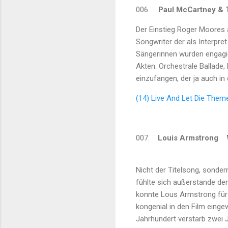
00
6
Paul McCartney
& T
Der Einstieg Roger Moores 
Songwriter der als Interpre
Sängerinnen wurden engagie
Akten. Orchestrale Ballade,
einzufangen, der ja auch in d
(14) Live And Let Die The
007.
Louis Armstrong
We
Nicht der Titelsong, sonde
fühlte sich außerstande den
konnte Lous Armstrong fü
kongenial in den Film eing
Jahrhundert verstarb zwei 