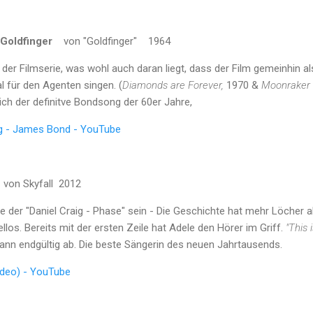
oldfinger
von "Goldfinger" 1964
er Filmserie, was wohl auch daran liegt, dass der Film gemeinhin als 
 für den Agenten singen. (
Diamonds are Forever,
1970 &
Moonraker
lich der definitve Bondsong der 60er Jahre,
g - James Bond - YouTube
von Skyfall 2012
e der "Daniel Craig - Phase" sein - Die Geschichte hat mehr Löcher a
llos. Bereits mit der ersten Zeile hat Adele den Hörer im Griff.
"This i
dann endgültig ab. Die beste Sängerin des neuen Jahrtausends.
Video) - YouTube