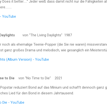
y Does it better....." Jeder weiß dass damit nicht nur die Fähigkeiten
.........
 - YouTube
aylights
von "The Living Daylights" 1987
 noch als ehemalige Teenie-Popper (die Sie nie waren) missversta
 ist ganz großes Drama und melodisch, wie gesanglich ein Meisterstü
ights (Album Version) - YouTube
Time to Die
von "No Time to Die" 2021
te Popstar reduziert Bond auf das Minium und schafft dennoch ganz
isches Lied für den Bond in diesem Jahrtausend.
 To Die - YouTube