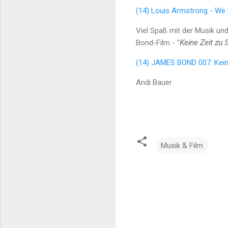
(14) Louis Armstrong - We H
Viel Spaß mit der Musik un
Bond-Film - "
Keine Zeit zu 
(14) JAMES BOND 007: Keine
Andi Bauer
Musik & Film
K
o
m
m