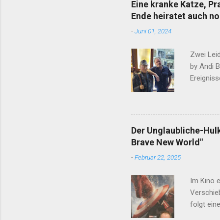
Eine kranke Katze, P
Ende heiratet auch no
-
Juni 01, 2024
Zwei Lei
by Andi 
Ereigniss
werden, d
was ihm 
wieder ei
Sohn tut 
Der Unglaubliche-Hul
Leser und
Brave New World"
fast imme
-
Februar 22, 2025
November
Im Kino 
Verschieb
folgt ein
America" 