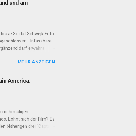
eund und am
 brave Soldat Schwejk Foto
abgeschlossen. Unfassbare
Ergänzend darf erwähnt
 erzählte Ihr in aller Ruhe
MEHR ANZEIGEN
m minutenlangen Lachkrampf
schreiben" Nun, ein guter
che. Und solltet Ihr liebe
ain America:
i der Liebsten. Sie war
. Alles begann im
 2024...
ch mehrmaligen
nos. Lohnt sich der Film? Es
den bisherigen drei "Captain
r es wieder mal versucht es