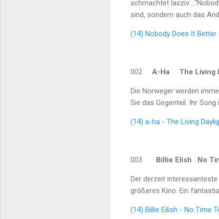
schmachtet lasziv:..."Nobod
sind, sondern auch das Andere
(14) Nobody Does It Better
002
A-Ha
The Living D
Die Norweger werden immer
Sie das Gegenteil. Ihr Song
(14) a-ha - The Living Dayl
003
Billie Elish No 
Der derzeit interessantes
größeres Kino. Ein fantast
(14) Billie Eilish - No Time