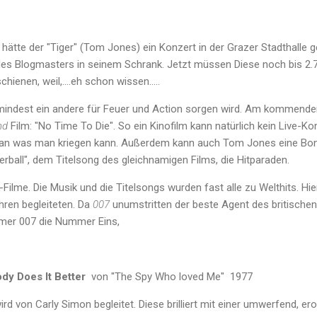
 hätte der "Tiger" (Tom Jones) ein Konzert in der Grazer Stadthalle g
des Blogmasters in seinem Schrank. Jetzt müssen Diese noch bis 2.7.
ienen, weil,....eh schon wissen.....
umindest ein andere für Feuer und Action sorgen wird. Am kommend
nd
Film: "No Time To Die". So ein Kinofilm kann natürlich kein Live-Ko
an was man kriegen kann. Außerdem kann auch Tom Jones eine Bo
rball", dem Titelsong des gleichnamigen Films, die Hitparaden.
-Filme. Die Musik und die Titelsongs wurden fast alle zu Welthits. Hi
hren begleiteten. Da
007
unumstritten der beste Agent des britischen 
mmer 007 die Nummer Eins,
dy Does It Better
von "The Spy Who loved Me" 1977
d von Carly Simon begleitet. Diese brilliert mit einer umwerfend, e