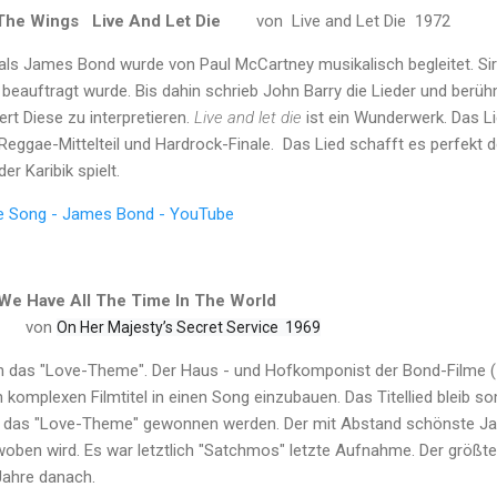
he Wings Live And Let Die
von Live and Let Die 1972
als James Bond wurde von Paul McCartney musikalisch begleitet. Sir 
t beauftragt wurde. Bis dahin schrieb John Barry die Lieder und ber
rt Diese zu interpretieren.
Live and let die
ist ein Wunderwerk. Das Lie
 Reggae-Mittelteil und Hardrock-Finale. Das Lied schafft es perfekt
er Karibik spielt.
me Song - James Bond - YouTube
 Have All The Time In The World
von
On Her Majesty’s Secret Service 1969
rn das "Love-Theme". Der Haus - und Hofkomponist der Bond-Filme (
 komplexen Filmtitel in einen Song einzubauen. Das Titellied bleib so
r das "Love-Theme" gewonnen werden. Der mit Abstand schönste J
ewoben wird. Es war letztlich "Satchmos" letzte Aufnahme. Der größt
Jahre danach.