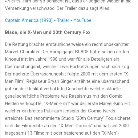
America
Film der so schlecht ist, dass er sogleich wieder in die
Versenkung verschwabd. Der Trailer dazu sagt Alles:
Captain America (1990) - Trailer - YouTube
Blade, die X-Men und 20th Century Fox
Die Rettung brachte erstaunlicherweise ein recht unbekannter
Marvel-Charakter. Der Vampirjäger BLADE hatte seinen ersten
Kinoauftritt im Jahre 1998 und war für alle Beteiligten ein
Überraschungshit, welcher zwei Fortsetzungen nach sich zog.
Der nächste Überraschungshit folgte 2000 mit dem ersten "X-
Men Film". Regisseur Bryan Singer erzählte eine überraschend
gute in der Realität verhaftete Geschichte welche aktuelle
gesellschaftliche Probleme wie Rassismus mit den Comic
Helden verknüpfte. "X-Men-Film" war der erste Marvel-Kino Hit
welcher ein breites Publikum jenseits der Comic-Nerds
erreichte. Das renommierte Studio "20th Century" Fox sicherte
sich die Filmrechte an den "X-Men-Comics" und hat seit 2000
insgesamt 13 Filme mit oder basierend auf den "X-Men"-