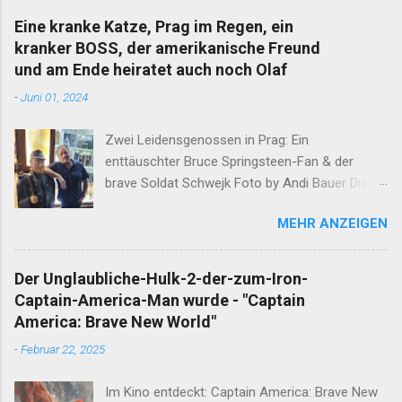
Eine kranke Katze, Prag im Regen, ein
kranker BOSS, der amerikanische Freund
und am Ende heiratet auch noch Olaf
-
Juni 01, 2024
Zwei Leidensgenossen in Prag: Ein
enttäuschter Bruce Springsteen-Fan & der
brave Soldat Schwejk Foto by Andi Bauer Dieser
Blog hat die Geschichten von Olaf & Alan schon
MEHR ANZEIGEN
lange abgeschlossen. Unfassbare Ereignisse
innerhalb einer Woche verlangen jedoch eine
neuerliche Öffnung. Ergänzend darf erwähnt
Der Unglaubliche-Hulk-2-der-zum-Iron-
werden, dass Alan am Ende dieser
Captain-America-Man wurde - "Captain
Wahnsinnswoche seine Frau Mutter anrief. Er
America: Brave New World"
erzählte Ihr in aller Ruhe was ihm in dieser
-
Februar 22, 2025
Woche widerfahren ist. Nachdem sich die Gute
nach einem minutenlangen Lachkrampf wieder
Im Kino entdeckt: Captain America: Brave New
eingekriegt hat, sagte Sie den entscheidenden