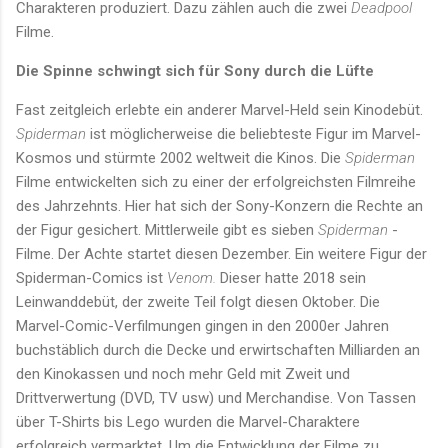
Charakteren produziert. Dazu zählen auch die zwei
Deadpool
Filme.
Die Spinne schwingt sich für Sony durch die Lüfte
Fast zeitgleich erlebte ein anderer Marvel-Held sein Kinodebüt.
Spiderman
ist möglicherweise die beliebteste Figur im Marvel-
Kosmos und stürmte 2002 weltweit die Kinos. Die
Spiderman
Filme entwickelten sich zu einer der erfolgreichsten Filmreihe
des Jahrzehnts. Hier hat sich der Sony-Konzern die Rechte an
der Figur gesichert. Mittlerweile gibt es sieben
Spiderman
-
Filme. Der Achte startet diesen Dezember. Ein weitere Figur der
Spiderman-Comics ist
Venom.
Dieser hatte
2018 sein
Leinwanddebüt, der zweite Teil folgt diesen Oktober. Die
Marvel-Comic-Verfilmungen gingen in den 2000er Jahren
buchstäblich durch die Decke und erwirtschaften Milliarden an
den Kinokassen und noch mehr Geld mit Zweit und
Drittverwertung (DVD, TV usw) und Merchandise. Von Tassen
über T-Shirts bis Lego wurden die Marvel-Charaktere
erfolgreich vermarktet. Um die Entwicklung der Filme zu