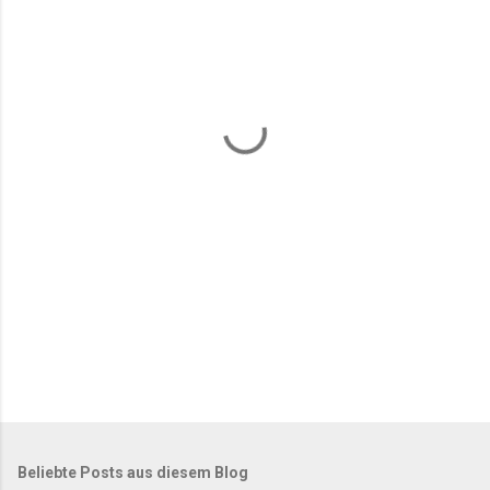
m
e
n
t
a
r
e
Beliebte Posts aus diesem Blog