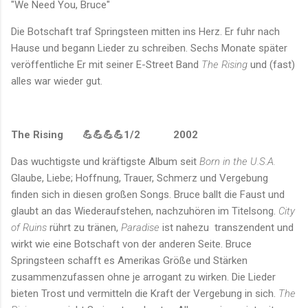
"We Need You, Bruce"
Die Botschaft traf Springsteen mitten ins Herz. Er fuhr nach
Hause und begann Lieder zu schreiben. Sechs Monate später
veröffentliche Er mit seiner E-Street Band
The Rising
und (fast)
alles war wieder gut.
The Rising
💪💪💪💪1/2
2002
Das wuchtigste und kräftigste Album seit
Born in the U.S.A.
Glaube, Liebe; Hoffnung, Trauer, Schmerz und Vergebung
finden sich in diesen großen Songs. Bruce ballt die Faust und
glaubt an das Wiederaufstehen, nachzuhören im Titelsong.
City
of Ruins
rührt zu tränen,
Paradise
ist nahezu transzendent und
wirkt wie eine Botschaft von der anderen Seite. Bruce
Springsteen schafft es Amerikas Größe und Stärken
zusammenzufassen ohne je arrogant zu wirken. Die Lieder
bieten Trost und vermitteln die Kraft der Vergebung in sich.
The