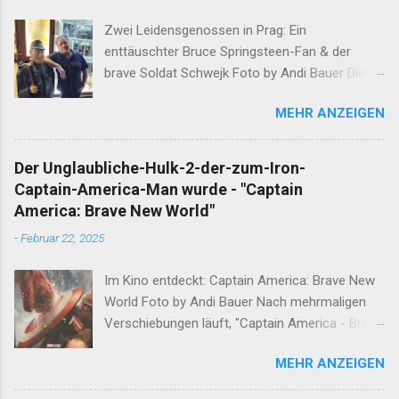
Zwei Leidensgenossen in Prag: Ein
enttäuschter Bruce Springsteen-Fan & der
brave Soldat Schwejk Foto by Andi Bauer Dieser
Blog hat die Geschichten von Olaf & Alan schon
MEHR ANZEIGEN
lange abgeschlossen. Unfassbare Ereignisse
innerhalb einer Woche verlangen jedoch eine
neuerliche Öffnung. Ergänzend darf erwähnt
Der Unglaubliche-Hulk-2-der-zum-Iron-
werden, dass Alan am Ende dieser
Captain-America-Man wurde - "Captain
Wahnsinnswoche seine Frau Mutter anrief. Er
America: Brave New World"
erzählte Ihr in aller Ruhe was ihm in dieser
-
Februar 22, 2025
Woche widerfahren ist. Nachdem sich die Gute
nach einem minutenlangen Lachkrampf wieder
Im Kino entdeckt: Captain America: Brave New
eingekriegt hat, sagte Sie den entscheidenden
World Foto by Andi Bauer Nach mehrmaligen
Satz: "Das musst du aufschreiben" Nun, ein
Verschiebungen läuft, "Captain America - Brave
guter Sohn tut das, was seine Mutter ihm sagt.
New World", endlich in den Kinos. Lohnt sich der
Hier ist Sie, die Geschichte dieser Woche. Und
MEHR ANZEIGEN
Film? Es folgt eine ausführliche Analyse. Was
solltet Ihr liebe Leser und Leserinnen am
der Film sein will - Eine Fortsetzung zu den
Wahrheitsgehalt dieser Worte zweifeln, fragt