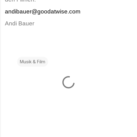
andibauer@goodatwise.com
Andi Bauer
Musik & Film
K
o
m
m
e
n
t
a