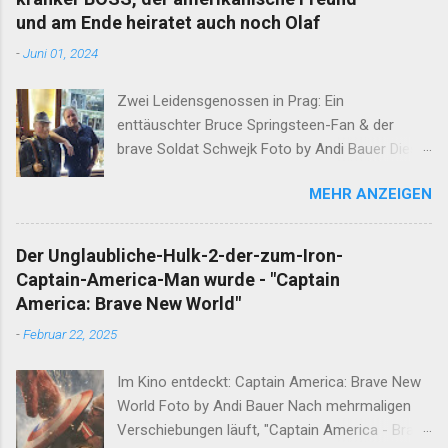
und am Ende heiratet auch noch Olaf
-
Juni 01, 2024
Zwei Leidensgenossen in Prag: Ein
enttäuschter Bruce Springsteen-Fan & der
brave Soldat Schwejk Foto by Andi Bauer Dieser
Blog hat die Geschichten von Olaf & Alan schon
MEHR ANZEIGEN
lange abgeschlossen. Unfassbare Ereignisse
innerhalb einer Woche verlangen jedoch eine
neuerliche Öffnung. Ergänzend darf erwähnt
Der Unglaubliche-Hulk-2-der-zum-Iron-
werden, dass Alan am Ende dieser
Captain-America-Man wurde - "Captain
Wahnsinnswoche seine Frau Mutter anrief. Er
America: Brave New World"
erzählte Ihr in aller Ruhe was ihm in dieser
-
Februar 22, 2025
Woche widerfahren ist. Nachdem sich die Gute
nach einem minutenlangen Lachkrampf wieder
Im Kino entdeckt: Captain America: Brave New
eingekriegt hat, sagte Sie den entscheidenden
World Foto by Andi Bauer Nach mehrmaligen
Satz: "Das musst du aufschreiben" Nun, ein
Verschiebungen läuft, "Captain America - Brave
guter Sohn tut das, was seine Mutter ihm sagt.