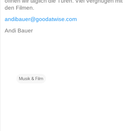
öffnen wir täglich die Türen. Viel Vergnügen mit
den Filmen.
andibauer@goodatwise.com
Andi Bauer
Musik & Film
K
o
m
m
e