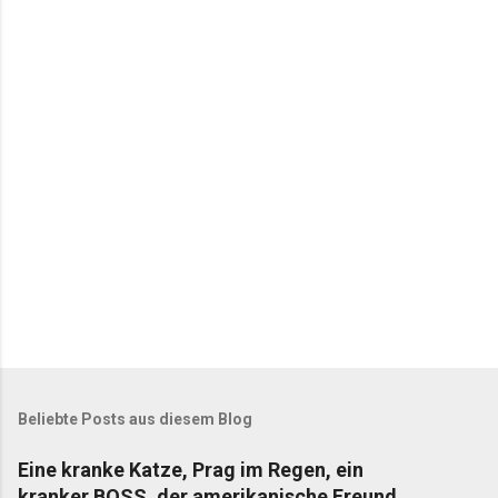
n
t
a
r
e
Beliebte Posts aus diesem Blog
Eine kranke Katze, Prag im Regen, ein
kranker BOSS, der amerikanische Freund