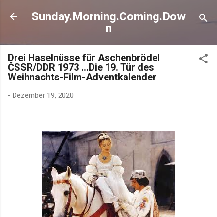
Direkt zum Hauptbereich
Sunday.Morning.Coming.Dow
n
Drei Haselnüsse für Aschenbrödel
ČSSR/DDR 1973 …Die 19. Tür des
Weihnachts-Film-Adventkalender
-
Dezember 19, 2020